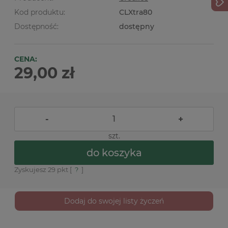
Kod produktu:
CLXtra80
Dostępność:
dostępny
CENA:
29,00 zł
-
+
szt.
do koszyka
Zyskujesz
29
pkt [
?
]
Dodaj do swojej listy życzeń