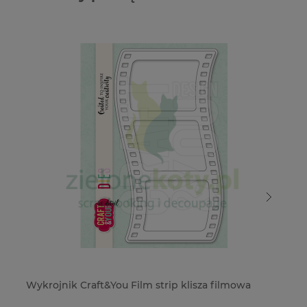
Wykrojnik Craft&You Film strip klisza filmowa
Wy
10