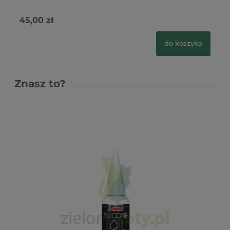
45,00 zł
18
do koszyka
Znasz to?