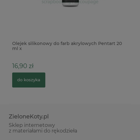
e
Olejek silikonowy do farb akrylowych Pentart 20
Fo
ml x
ku
16,90 zł
8
do koszyka
ZieloneKoty.pl
Sklep internetowy
z materiałami do rękodzieła