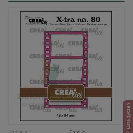
Lista życzeń
Producent:
Crealies