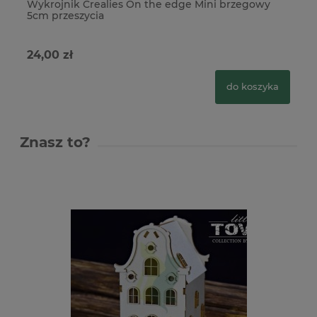
Wykrojnik Crealies On the edge Mini brzegowy
Wy
5cm przeszycia
pr
24,00 zł
24
do koszyka
Znasz to?