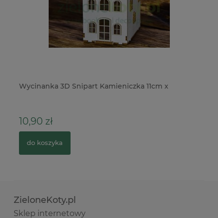
es
Wycinanka 3D Snipart Kamieniczka 11cm x
Na
m
10,90 zł
2
do koszyka
ZieloneKoty.pl
Sklep internetowy