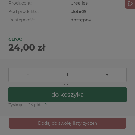
Producent:
Crealies
Kod produktu:
clote09
Dostępność:
dostępny
CENA:
24,00 zł
-
+
szt.
do koszyka
Zyskujesz
24
pkt [
?
]
Dodaj do swojej listy życzeń