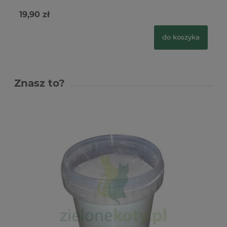
19,90 zł
3
do koszyka
Znasz to?