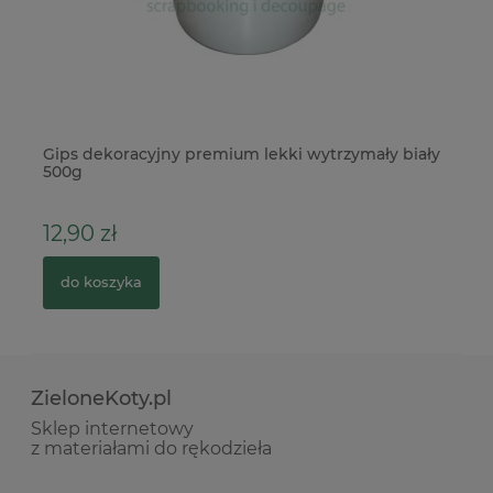
Gips dekoracyjny premium lekki wytrzymały biały
Wy
500g
12,90 zł
1
do koszyka
ZieloneKoty.pl
Sklep internetowy
z materiałami do rękodzieła