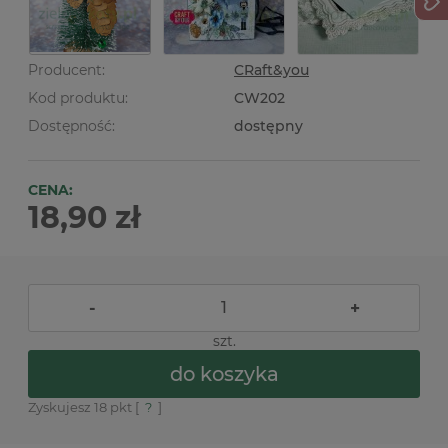
Producent:
CRaft&you
Kod produktu:
CW202
Dostępność:
dostępny
CENA:
18,90 zł
-
+
szt.
do koszyka
Zyskujesz
18
pkt [
?
]