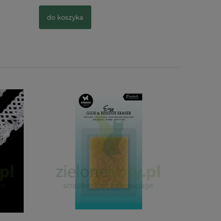
do koszyka
do kosz