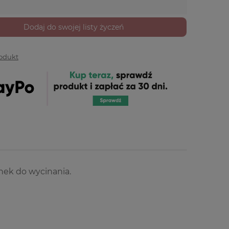
Dodaj do swojej listy życzeń
rodukt
nek do wycinania.