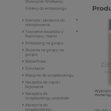
Wykrojniki Wielkanoc
Prod
Foldery do embossingu
Stemple i akcesoria do
stemplowania
Tworzenie kwiatków z
foamiranu i tkanin
Embossing na gorąco
Złocenia na gorąco na
gorąco
BetterPress
Dziurkacze
Maszynki do scrapbookingu
Narzędzia do cięcia i
bigowania
Wykrojni
Narzędzia do
Hortensja
scrapbookingu pozostałe
Akcesoria do
scrapbookingu