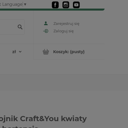
t Language
▼
Zarejestruj się
Zaloguj się
Koszyk:
(pusty)
jnik Craft&You kwiaty