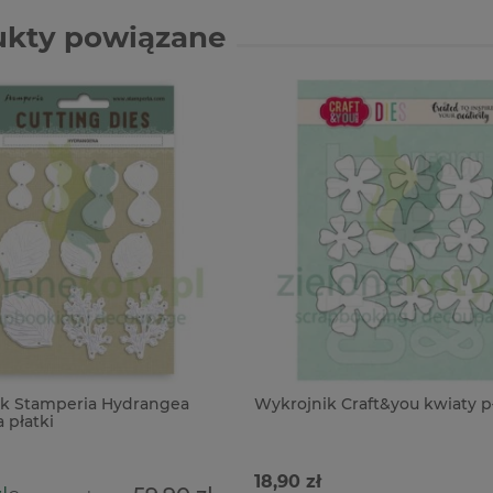
ukty powiązane
k Stamperia Hydrangea
Wykrojnik Craft&you kwiaty pł
 płatki
18,90 zł