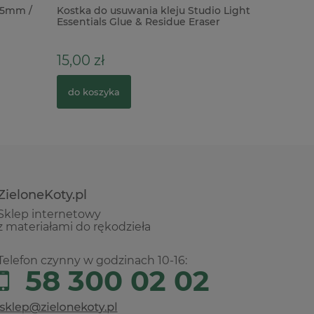
15mm /
Kostka do usuwania kleju Studio Light
Gips dek
Essentials Glue & Residue Eraser
wytrzymał
15,00 zł
12,90 zł
do koszyka
do kosz
ZieloneKoty.pl
Sklep internetowy
z materiałami do rękodzieła
Telefon czynny w godzinach 10-16:
58 300 02 02