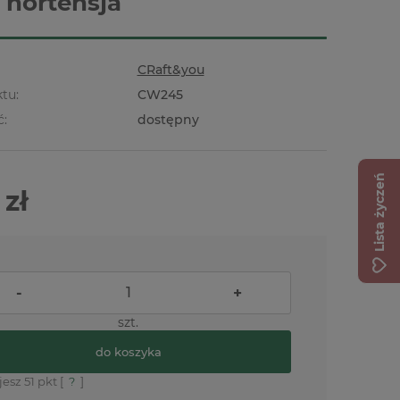
i hortensja
CRaft&you
tu:
CW245
ć:
dostępny
Lista życzeń
 zł
-
+
szt.
do koszyka
jesz
51
pkt [
?
]