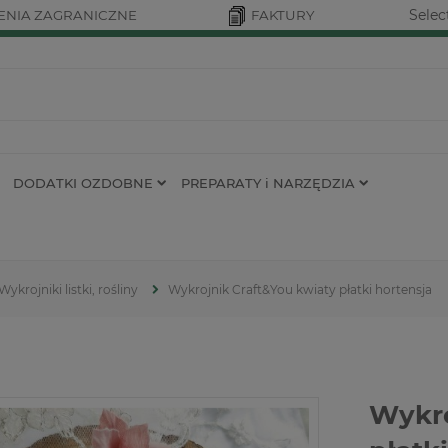
Selec
NIA ZAGRANICZNE
FAKTURY
DODATKI OZDOBNE
PREPARATY i NARZĘDZIA
Wykrojniki listki, rośliny
Wykrojnik Craft&You kwiaty płatki hortensja
Wykro