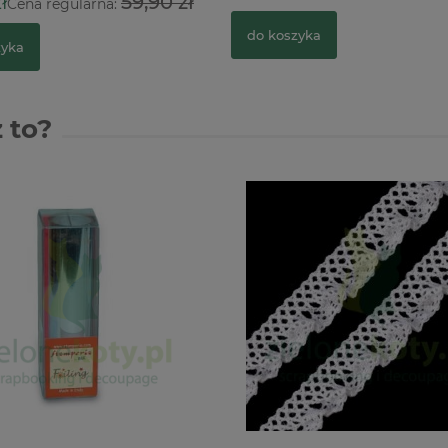
ł
59,90 zł
Cena regularna:
do koszyka
zyka
 to?