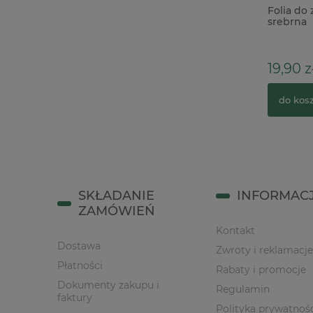
Gumki zakuwane do notesów,
Folia do
albumów 10szt czarne x
srebrna
5,90 zł
19,90 z
do koszyka
do kos
SKŁADANIE
INFORMAC
ZAMÓWIEŃ
Kontakt
Dostawa
Zwroty i reklamacje
Płatności
Rabaty i promocje
Dokumenty zakupu i
Regulamin
faktury
Polityka prywatnoś