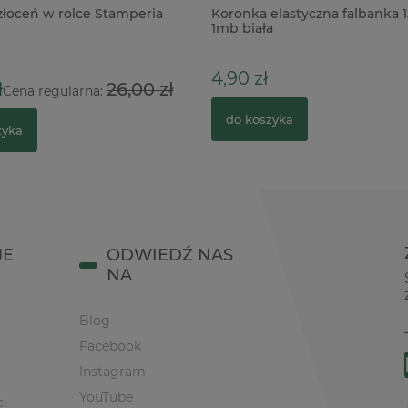
 złoceń w rolce Stamperia
Koronka elastyczna falbanka 
1mb biała
4,90 zł
ł
26,00 zł
Cena regularna:
do koszyka
zyka
JE
ODWIEDŹ NAS
NA
Blog
Facebook
Instagram
YouTube
ci