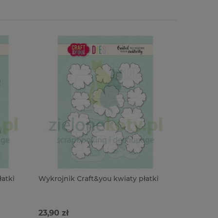
atki
Wykrojnik Craft&you kwiaty płatki
Wykrojnik
3szt
23,90 zł
29,90 zł