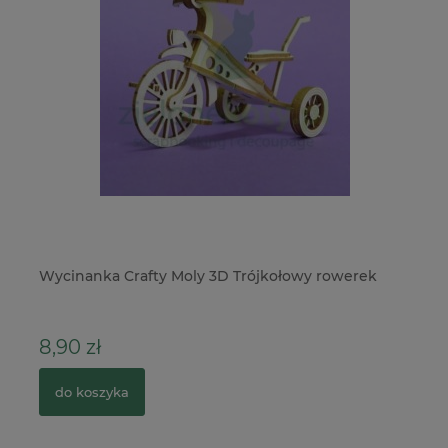
Wycinanka Crafty Moly 3D Trójkołowy rowerek
Pu
21
8,90 zł
4
do koszyka