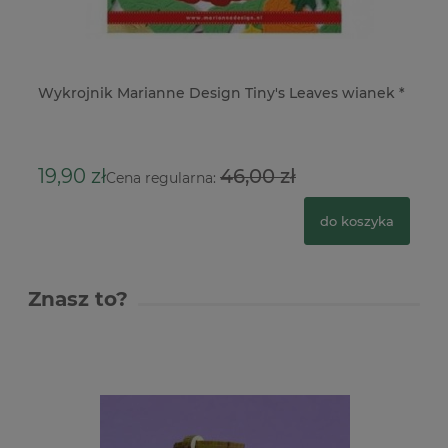
Wykrojnik Marianne Design Tiny's Leaves wianek *
Wy
45
19,90 zł
46,00 zł
Cena regularna:
do koszyka
Znasz to?