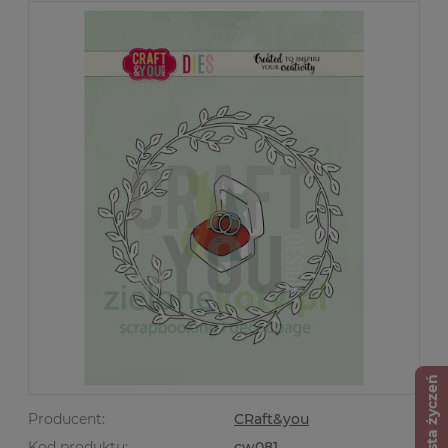
Lista życzeń
Producent:
CRaft&you
Kod produktu:
cw081