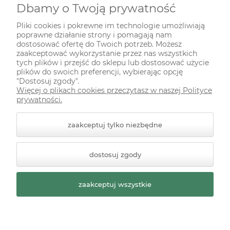
Dbamy o Twoją prywatność
INFORMACJE
Pliki cookies i pokrewne im technologie umożliwiają
poprawne działanie strony i pomagają nam
ODWIEDŹ NAS NA
dostosować ofertę do Twoich potrzeb. Możesz
zaakceptować wykorzystanie przez nas wszystkich
tych plików i przejść do sklepu lub dostosować użycie
plików do swoich preferencji, wybierając opcję
"Dostosuj zgody".
Więcej o plikach cookies przeczytasz w naszej Polityce
prywatności.
zaakceptuj tylko niezbędne
© 2026 zielonekoty.pl. Wszelkie prawa zastrzeżone.
dostosuj zgody
Styl graficzny ShopGadget.pl
Sklep internetowy Shoper
Premium
zaakceptuj wszystkie