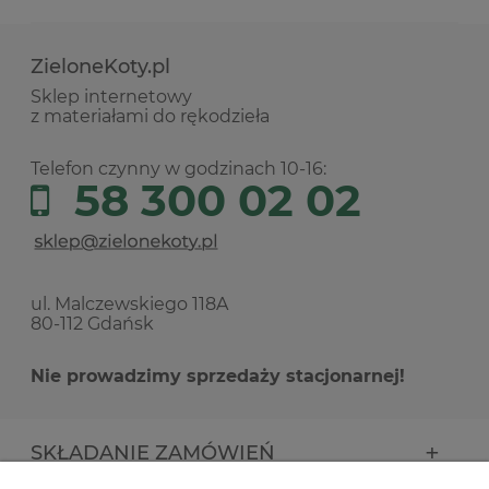
ZieloneKoty.pl
Sklep internetowy
z materiałami do rękodzieła
Telefon czynny w godzinach 10-16:
58 300 02 02
ul. Malczewskiego 118A
80-112 Gdańsk
Nie prowadzimy sprzedaży stacjonarnej!
SKŁADANIE ZAMÓWIEŃ