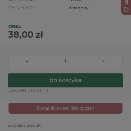
Dostępność:
dostępny
CENA:
38,00 zł
-
+
szt.
do koszyka
Zyskujesz
38
pkt [
?
]
Dodaj do swojej listy życzeń
zapytaj o produkt