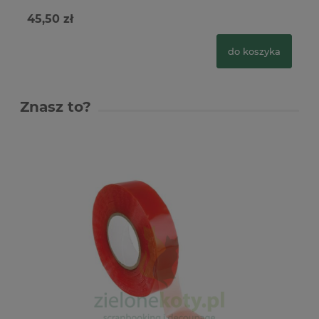
45,50 zł
19
do koszyka
Znasz to?