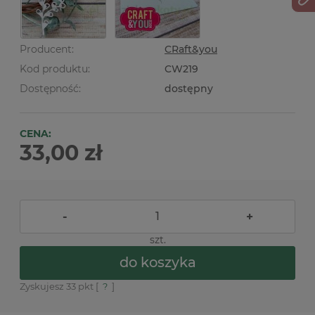
Producent:
CRaft&you
Kod produktu:
CW219
Dostępność:
dostępny
CENA:
33,00 zł
-
+
szt.
do koszyka
Zyskujesz
33
pkt [
?
]