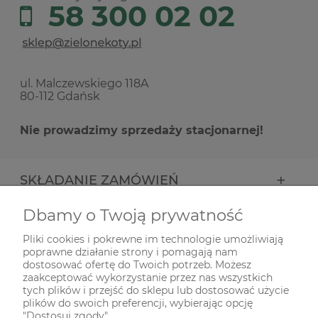
58 300 02 02
ul. Malczewskiego 118A
80-112 Gdańsk
Nie prowadzimy sprzedaży stacjonarnej!
SKŁADANIE ZAMÓWIEŃ
Dbamy o Twoją prywatność
INFORMACJE
Pliki cookies i pokrewne im technologie umożliwiają
poprawne działanie strony i pomagają nam
ODWIEDŹ NAS NA
dostosować ofertę do Twoich potrzeb. Możesz
zaakceptować wykorzystanie przez nas wszystkich
tych plików i przejść do sklepu lub dostosować użycie
plików do swoich preferencji, wybierając opcję
"Dostosuj zgody".