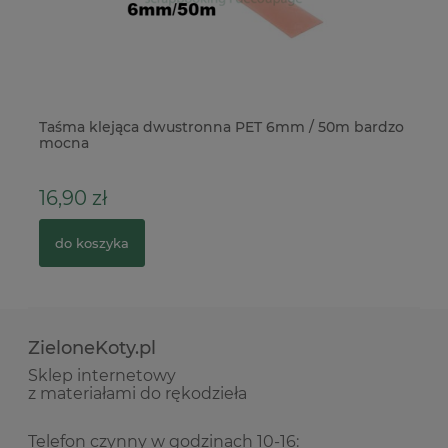
Taśma klejąca dwustronna PET 6mm / 50m bardzo
Wy
mocna
16,90 zł
2
do koszyka
ZieloneKoty.pl
Sklep internetowy
z materiałami do rękodzieła
Telefon czynny w godzinach 10-16: