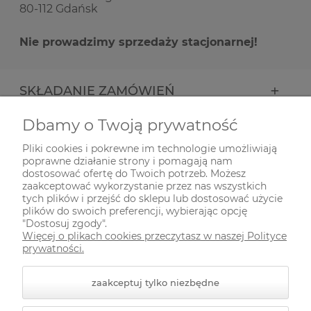
80-112 Gdańsk
Nie prowadzimy sprzedaży stacjonarnej!
SKŁADANIE ZAMÓWIEŃ
Dbamy o Twoją prywatność
INFORMACJE
Pliki cookies i pokrewne im technologie umożliwiają
poprawne działanie strony i pomagają nam
ODWIEDŹ NAS NA
dostosować ofertę do Twoich potrzeb. Możesz
zaakceptować wykorzystanie przez nas wszystkich
tych plików i przejść do sklepu lub dostosować użycie
plików do swoich preferencji, wybierając opcję
"Dostosuj zgody".
Więcej o plikach cookies przeczytasz w naszej Polityce
prywatności.
zaakceptuj tylko niezbędne