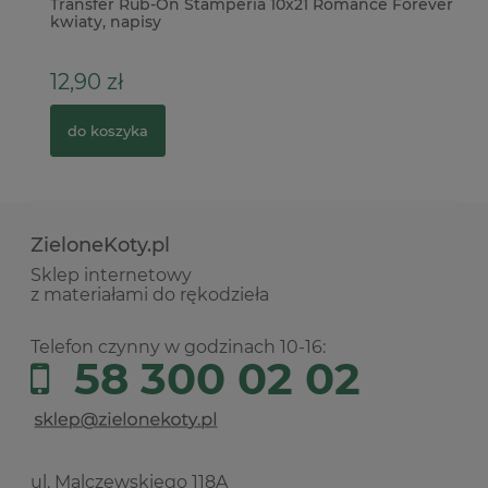
e
Transfer Rub-On Stamperia 10x21 Romance Forever
Wy
kwiaty, napisy
ko
12,90 zł
9
do koszyka
ZieloneKoty.pl
Sklep internetowy
z materiałami do rękodzieła
Telefon czynny w godzinach 10-16:
58 300 02 02
ul. Malczewskiego 118A