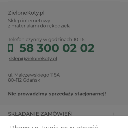
ZieloneKoty.pl
Sklep internetowy
z materiałami do rękodzieła
Telefon czynny w godzinach 10-16:
58 300 02 02
ul. Malczewskiego 118A
80-112 Gdańsk
Nie prowadzimy sprzedaży stacjonarnej!
SKŁADANIE ZAMÓWIEŃ