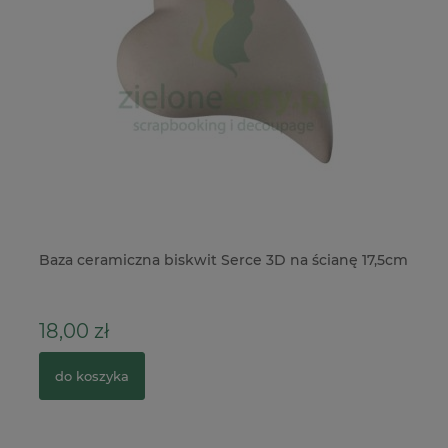
Baza ceramiczna biskwit Serce 3D na ścianę 17,5cm
Pł
3
18,00 zł
12
do koszyka