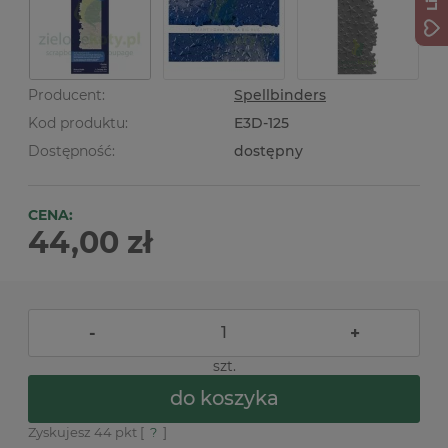
Producent:
Spellbinders
Kod produktu:
E3D-125
Dostępność:
dostępny
CENA:
44,00 zł
-
+
szt.
do koszyka
Zyskujesz
44
pkt [
?
]