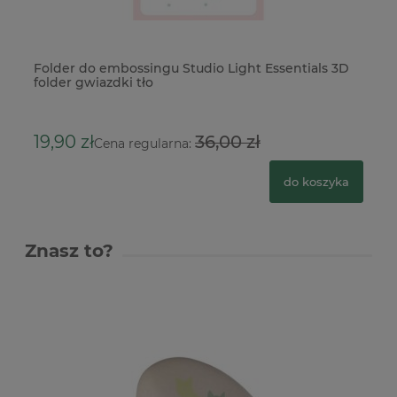
Folder do embossingu Studio Light Essentials 3D
Fo
folder gwiazdki tło
Im
34
19,90 zł
36,00 zł
Cena regularna:
do koszyka
Znasz to?