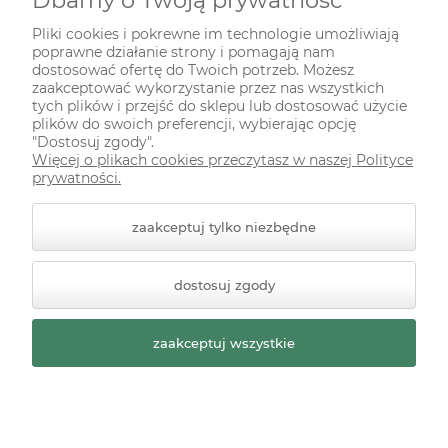
Dbamy o Twoją prywatność
INFORMACJE
Pliki cookies i pokrewne im technologie umożliwiają
poprawne działanie strony i pomagają nam
ODWIEDŹ NAS NA
dostosować ofertę do Twoich potrzeb. Możesz
zaakceptować wykorzystanie przez nas wszystkich
tych plików i przejść do sklepu lub dostosować użycie
plików do swoich preferencji, wybierając opcję
"Dostosuj zgody".
Więcej o plikach cookies przeczytasz w naszej Polityce
prywatności.
zaakceptuj tylko niezbędne
© 2026 zielonekoty.pl. Wszelkie prawa zastrzeżone.
dostosuj zgody
Styl graficzny ShopGadget.pl
Sklep internetowy Shoper
Premium
zaakceptuj wszystkie