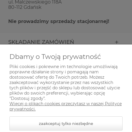
ul. Malczewskiego 118A
80-112 Gdańsk
Nie prowadzimy sprzedaży stacjonarnej!
SKŁADANIE ZAMÓWIEŃ
Dbamy o Twoją prywatność
INFORMACJE
Pliki cookies i pokrewne im technologie umożliwiają
poprawne działanie strony i pomagają nam
ODWIEDŹ NAS NA
dostosować ofertę do Twoich potrzeb. Możesz
zaakceptować wykorzystanie przez nas wszystkich
tych plików i przejść do sklepu lub dostosować użycie
plików do swoich preferencji, wybierając opcję
"Dostosuj zgody".
Więcej o plikach cookies przeczytasz w naszej Polityce
prywatności.
zaakceptuj tylko niezbędne