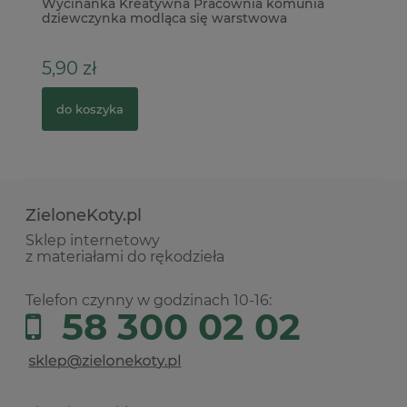
Wycinanka Kreatywna Pracownia komunia
NA
dziewczynka modląca się warstwowa
In
5,90 zł
1
do koszyka
ZieloneKoty.pl
Sklep internetowy
z materiałami do rękodzieła
Telefon czynny w godzinach 10-16:
58 300 02 02