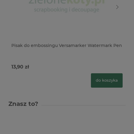
Pisak do embossingu Versamarker Watermark Pen
Tu
pr
13,90 zł
29
do koszyka
Znasz to?