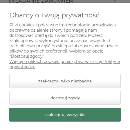
SKŁADANIE ZAMÓWIEŃ
Dbamy o Twoją prywatność
INFORMACJE
Pliki cookies i pokrewne im technologie umożliwiają
poprawne działanie strony i pomagają nam
ODWIEDŹ NAS NA
dostosować ofertę do Twoich potrzeb. Możesz
zaakceptować wykorzystanie przez nas wszystkich
tych plików i przejść do sklepu lub dostosować użycie
plików do swoich preferencji, wybierając opcję
"Dostosuj zgody".
Więcej o plikach cookies przeczytasz w naszej Polityce
prywatności.
zaakceptuj tylko niezbędne
© 2026 zielonekoty.pl. Wszelkie prawa zastrzeżone.
dostosuj zgody
Styl graficzny ShopGadget.pl
Sklep internetowy Shoper
Premium
zaakceptuj wszystkie