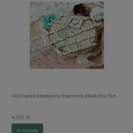
Wycinanka Kreatywna Pracownia Klisza foto 3szt.
Ka
k
4,60 zł
6
do koszyka