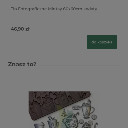
Tło Fotograficzne Mintay 60x60cm kwiaty
Tł
46,90 zł
46
do koszyka
Znasz to?