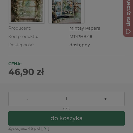
Lista życzeń
Producent:
Mintay Papers
Kod produktu:
MT-PHB-18
Dostępność:
dostępny
CENA:
46,90 zł
-
+
szt.
do koszyka
Zyskujesz
46
pkt [
?
]