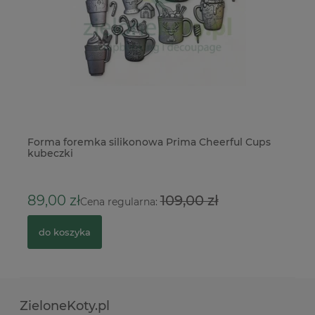
Forma foremka silikonowa Prima Cheerful Cups
Wy
kubeczki
3
89,00 zł
109,00 zł
Cena regularna:
do koszyka
ZieloneKoty.pl