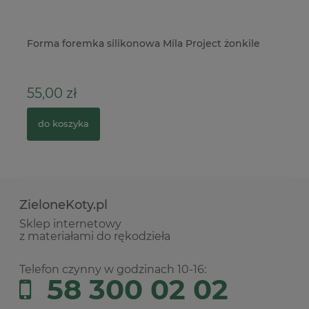
s
Forma foremka silikonowa Mila Project żonkile
Ta
Ho
55,00 zł
1
do koszyka
ZieloneKoty.pl
Sklep internetowy
z materiałami do rękodzieła
Telefon czynny w godzinach 10-16:
58 300 02 02