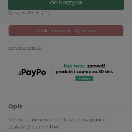
do koszyka
Zyskujesz
129
pkt [
?
]
Dodaj do swojej listy życzeń
zapytaj o produkt
Opis
Stemple gumowe montowane na piance,
zestaw 12 elementów.