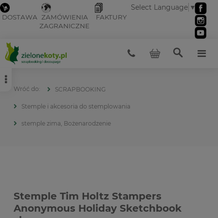
Select Language
▼
DOSTAWA
ZAMÓWIENIA
FAKTURY
ZAGRANICZNE
SCRAPBOOKING
Stemple i akcesoria do stemplowania
stemple zima, Bożenarodzenie
Stemple Tim Holtz Stampers
Anonymous Holiday Sketchbook