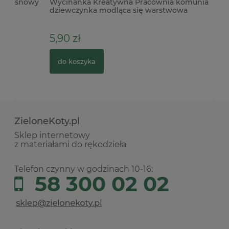
owy
Wycinanka Kreatywna Pracownia komunia
Ta
dziewczynka modląca się warstwowa
Ho
5,90 zł
1
do koszyka
ZieloneKoty.pl
Sklep internetowy
z materiałami do rękodzieła
Telefon czynny w godzinach 10-16:
58 300 02 02