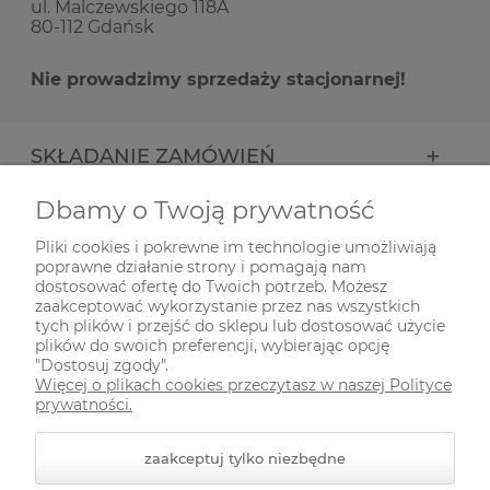
ul. Malczewskiego 118A
80-112 Gdańsk
Nie prowadzimy sprzedaży stacjonarnej!
SKŁADANIE ZAMÓWIEŃ
Dbamy o Twoją prywatność
INFORMACJE
Pliki cookies i pokrewne im technologie umożliwiają
poprawne działanie strony i pomagają nam
ODWIEDŹ NAS NA
dostosować ofertę do Twoich potrzeb. Możesz
zaakceptować wykorzystanie przez nas wszystkich
tych plików i przejść do sklepu lub dostosować użycie
plików do swoich preferencji, wybierając opcję
"Dostosuj zgody".
Więcej o plikach cookies przeczytasz w naszej Polityce
prywatności.
zaakceptuj tylko niezbędne