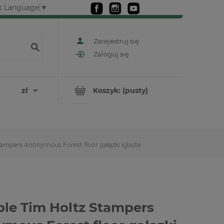
t Language
▼
Zarejestruj się
Zaloguj się
Koszyk:
(pusty)
ampers Anonymous Forest floor gałązki iglaste
le Tim Holtz Stampers