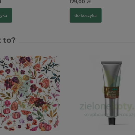
ł
129,00 zł
zyka
do koszyka
 to?