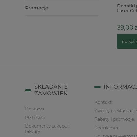
Dodatki papierowe Tim Holtz Idea-
Dodatki 
Promocje
Ology Mini Stencil Chips 37szt
Laser Cu
39,00 z
24,00 zł
32,00 zł
Cena regularna:
do kos
do koszyka
SKŁADANIE
INFORMAC
ZAMÓWIEŃ
Kontakt
Dostawa
Zwroty i reklamacje
Płatności
Rabaty i promocje
Dokumenty zakupu i
Regulamin
faktury
Polityka prywatnoś