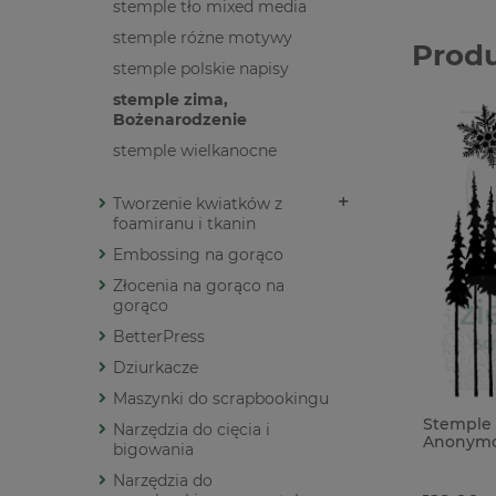
stemple tło mixed media
stemple różne motywy
Prod
stemple polskie napisy
stemple zima,
Bożenarodzenie
stemple wielkanocne
Tworzenie kwiatków z
foamiranu i tkanin
Embossing na gorąco
Złocenia na gorąco na
gorąco
BetterPress
Dziurkacze
Maszynki do scrapbookingu
Stemple 
Narzędzia do cięcia i
Anonymo
bigowania
Bożenar
Narzędzia do