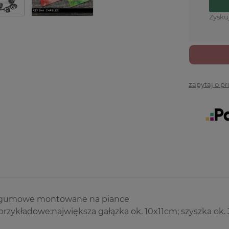
Zysku
zapytaj o p
 gumowe montowane na piance
rzykładowe:największa gałązka ok. 10x11cm; szyszka ok.