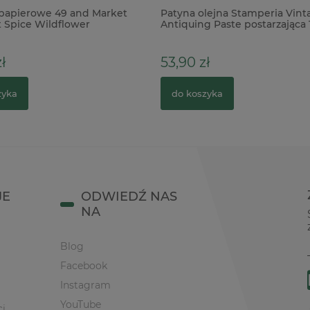
papierowe 49 and Market
Patyna olejna Stamperia Vint
t Spice Wildflower
Antiquing Paste postarzająca
ł
53,90 zł
zyka
do koszyka
JE
ODWIEDŹ NAS
NA
Blog
Facebook
Instagram
YouTube
ci