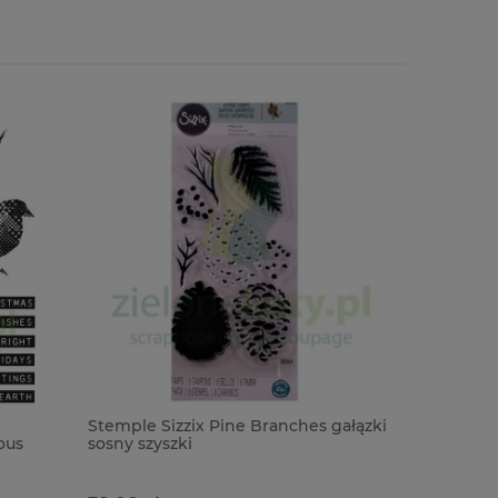
Stemple Sizzix Pine Branches gałązki
Stemple T
ous
sosny szyszki
Anonymou
zimowe ga