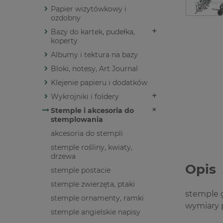
Papier wizytówkowy i
ozdobny
Bazy do kartek, pudełka,
koperty
Albumy i tektura na bazy
Bloki, notesy, Art Journal
Klejenie papieru i dodatków
Wykrojniki i foldery
Stemple i akcesoria do
stemplowania
akcesoria do stempli
stemple rośliny, kwiaty,
drzewa
Opis
stemple postacie
stemple zwierzęta, ptaki
stemple
stemple ornamenty, ramki
wymiary p
stemple angielskie napisy