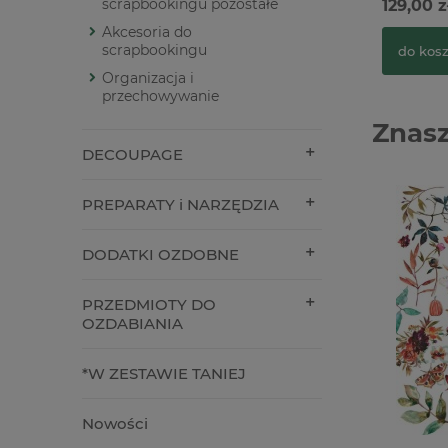
scrapbookingu pozostałe
129,00 z
Akcesoria do
scrapbookingu
do kos
Organizacja i
przechowywanie
Znasz
DECOUPAGE
PREPARATY i NARZĘDZIA
DODATKI OZDOBNE
PRZEDMIOTY DO
OZDABIANIA
*W ZESTAWIE TANIEJ
Nowości