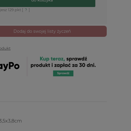
jesz
129
pkt [
?
]
Dodaj do swojej listy życzeń
rodukt
 3,5x3,8cm