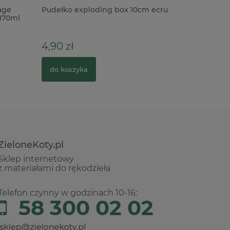
age
Pudełko exploding box 10cm ecru
Szablon 
 170ml
kwiaty zio
4,90 zł
34,00 z
do koszyka
do kosz
ZieloneKoty.pl
Sklep internetowy
z materiałami do rękodzieła
Telefon czynny w godzinach 10-16:
58 300 02 02