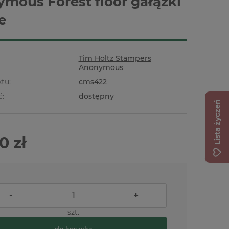
mous Forest floor gałązki
e
Tim Holtz Stampers
Anonymous
tu:
cms422
ć:
dostępny
Lista życzeń
0 zł
-
+
szt.
do koszyka