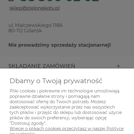
ul. Malczewskiego 118A
80-112 Gdańsk
Nie prowadzimy sprzedaży stacjonarnej!
SKŁADANIE ZAMÓWIEŃ
Dbamy o Twoją prywatność
INFORMACJE
Pliki cookies i pokrewne im technologie umożliwiają
poprawne działanie strony i pomagają nam
ODWIEDŹ NAS NA
dostosować ofertę do Twoich potrzeb. Możesz
zaakceptować wykorzystanie przez nas wszystkich
tych plików i przejść do sklepu lub dostosować użycie
plików do swoich preferencji, wybierając opcję
"Dostosuj zgody".
Więcej o plikach cookies przeczytasz w naszej Polityce