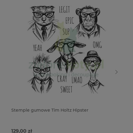
Stemple gumowe Tim Holtz Hipster
St
cz
129,00 zł
55