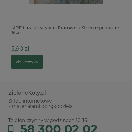
MDF baza Kreatywna Pracownia XI serce podłużne
Me
16cm
5,90 zł
1,
do koszyka
ZieloneKoty.pl
Sklep internetowy
z materiałami do rękodzieła
Telefon czynny w godzinach 10-16:
58 300 02 02