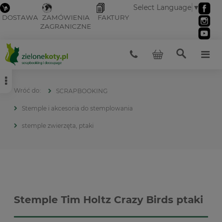
Select Language
▼
DOSTAWA
ZAMÓWIENIA
FAKTURY
ZAGRANICZNE
SCRAPBOOKING
Stemple i akcesoria do stemplowania
stemple zwierzęta, ptaki
Stemple Tim Holtz Crazy Birds ptaki