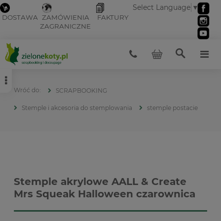
Select Language
▼
DOSTAWA
ZAMÓWIENIA
FAKTURY
ZAGRANICZNE
SCRAPBOOKING
Stemple i akcesoria do stemplowania
stemple postacie
Stemple akrylowe AALL & Create
Mrs Squeak Halloween czarownica