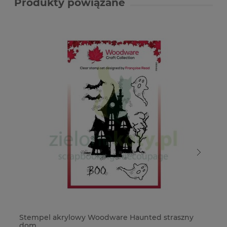
Produkty powiązane
Stempel akrylowy Woodware Haunted straszny
St
dom
my