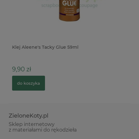
Klej Aleene's Tacky Glue 59ml
Ko
9,90 zł
4
do koszyka
ZieloneKoty.pl
Sklep internetowy
z materiałami do rękodzieła