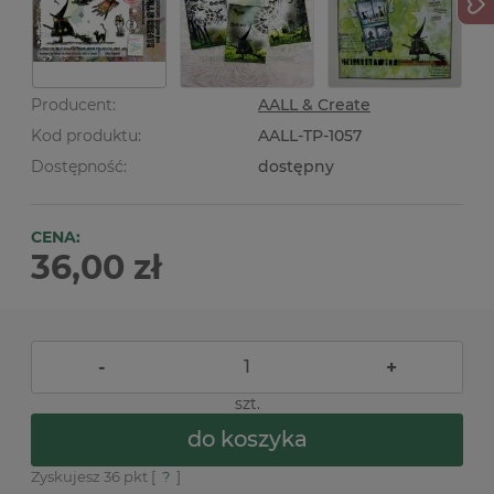
Producent:
AALL & Create
Kod produktu:
AALL-TP-1057
Dostępność:
dostępny
CENA:
36,00 zł
-
+
szt.
do koszyka
Zyskujesz
36
pkt [
?
]