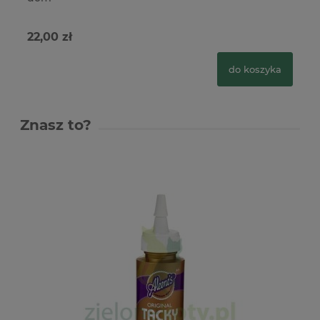
22,00 zł
24
do koszyka
Znasz to?