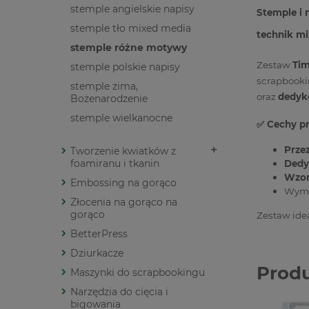
stemple angielskie napisy
Stemple i 
stemple tło mixed media
technik m
stemple różne motywy
Zestaw
Tim
stemple polskie napisy
scrapbookin
stemple zima,
oraz
dedyk
Bożenarodzenie
stemple wielkanocne
✅ Cechy p
Prze
Tworzenie kwiatków z
foamiranu i tkanin
Dedy
Wzor
Embossing na gorąco
Wymia
Złocenia na gorąco na
gorąco
Zestaw idea
BetterPress
Dziurkacze
Prod
Maszynki do scrapbookingu
Narzędzia do cięcia i
bigowania