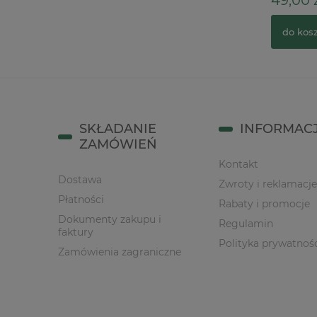
24,00 zł
32,00 zł
49,00 
Cena regularna:
do koszyka
do kos
SKŁADANIE
INFORMAC
ZAMÓWIEŃ
Kontakt
Dostawa
Zwroty i reklamacje
Płatności
Rabaty i promocje
Dokumenty zakupu i
Regulamin
faktury
Polityka prywatnoś
Zamówienia zagraniczne