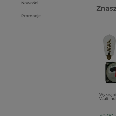
Nowości
Znasz
Promocje
Dodatki papierowe Tim Holtz Idea-
Wykrojnik
Ology Mini Stencil Chips 37szt
Vault Ind