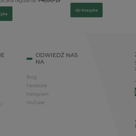
zł
74,00 zł
Cena regularna:
do koszyka
zyka
JE
ODWIEDŹ NAS
NA
Blog
Facebook
Instagram
YouTube
ci