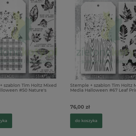
+ szablon Tim Holtz Mixed
Stemple + szablon Tim Holtz 
lloween #50 Nature's
Media Halloween #67 Leaf Pri
iście
odciski liści
76,00 zł
zyka
do koszyka