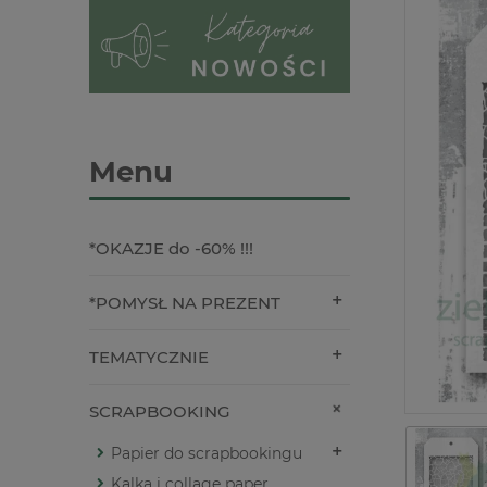
Menu
*OKAZJE do -60% !!!
*POMYSŁ NA PREZENT
TEMATYCZNIE
SCRAPBOOKING
Papier do scrapbookingu
Kalka i collage paper