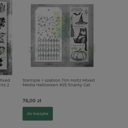
Mixed
Stemple + szablon Tim Holtz Mixed
Szablon m
nts 2
Media Halloween #25 Snarky Cat
Pajęczyna
Halloween koty
76,00 zł
17,90 zł
do koszyka
do kosz