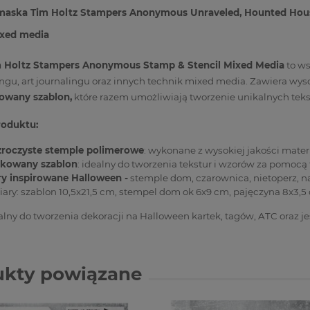
maska Tim Holtz Stampers Anonymous Unraveled, Hounted House
ixed media
 Holtz Stampers Anonymous Stamp & Stencil Mixed Media
to ws
gu, art journalingu oraz innych technik mixed media. Zawiera wyso
owany szablon,
które razem umożliwiają tworzenie unikalnych teks
roduktu:
zroczyste stemple polimerowe
: wykonane z wysokiej jakości mater
kowany szablon
: idealny do tworzenia tekstur i wzorów za pomocą 
y inspirowane Halloween -
stemple dom, czarownica, nietoperz, n
ry: szablon 10,5x21,5 cm, stempel dom ok 6x9 cm, pajęczyna 8x3,5
lny do tworzenia dekoracji na Halloween kartek, tagów, ATC oraz 
ukty powiązane