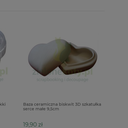
kki
Baza ceramiczna biskwit 3D szkatułka
Wycinanka
serce małe 9,5cm
19,90 zł
13,50 zł