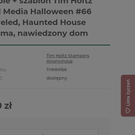
le + szablon Tim Holtz
 Media Halloween #66
eled, Haunted House
źma, nawiedzony dom
Tim Holtz Stampers
Anonymous
tu:
THMM166
ć:
dostępny
Lista życzeń
 zł