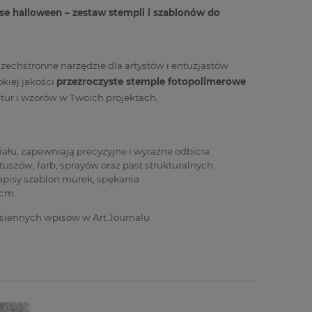
 halloween – zestaw stempli i szablonów do
zechstronne narzędzie dla artystów i entuzjastów
kiej jakości
przezroczyste stemple fotopolimerowe
tur i wzorów w Twoich projektach.
iału, zapewniają precyzyjne i wyraźne odbicia.
tuszów, farb, sprayów oraz past strukturalnych.
apisy szablon murek, spękania
 cm
jesiennych wpisów w Art Journalu