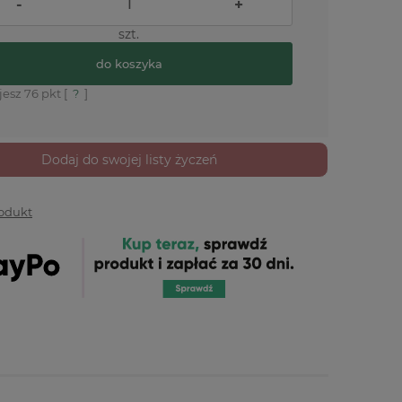
-
+
szt.
do koszyka
jesz
76
pkt [
?
]
Dodaj do swojej listy życzeń
rodukt