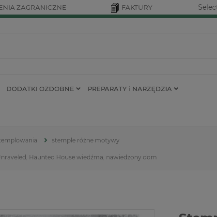
Selec
NIA ZAGRANICZNE
FAKTURY
DODATKI OZDOBNE
PREPARATY i NARZĘDZIA
 stemplowania
stemple różne motywy
6 Unraveled, Haunted House wiedźma, nawiedzony dom