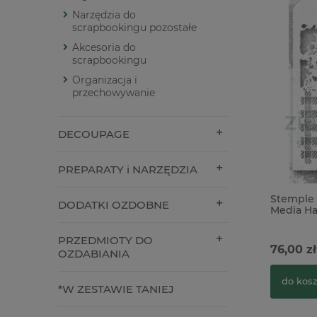
Narzędzia do
scrapbookingu pozostałe
Akcesoria do
scrapbookingu
Organizacja i
przechowywanie
DECOUPAGE
PREPARATY i NARZĘDZIA
Stemple 
DODATKI OZDOBNE
Media Ha
Wonder l
PRZEDMIOTY DO
76,00 zł
OZDABIANIA
do kos
*W ZESTAWIE TANIEJ