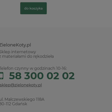
do koszyka
do kosz
ZieloneKoty.pl
Sklep internetowy
z materiałami do rękodzieła
Telefon czynny w godzinach 10-16:
58 300 02 02
ul. Malczewskiego 118A
80-112 Gdańsk