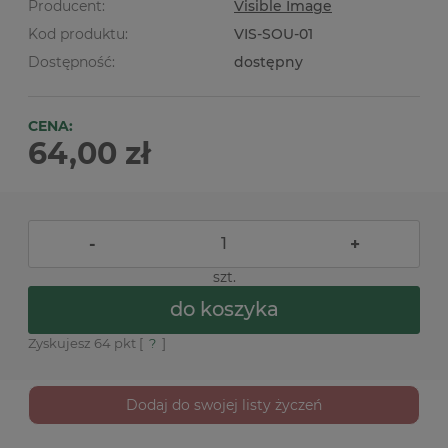
Producent:
Visible Image
Kod produktu:
VIS-SOU-01
Dostępność:
dostępny
CENA:
64,00 zł
-
+
szt.
do koszyka
Zyskujesz
64
pkt [
?
]
Dodaj do swojej listy życzeń