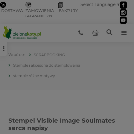
Select Language
▼
DOSTAWA
ZAMÓWIENIA
FAKTURY
ZAGRANICZNE
SCRAPBOOKING
Stemple i akcesoria do stemplowania
stemple różne motywy
Stempel Visible Image Soulmates
serca napisy