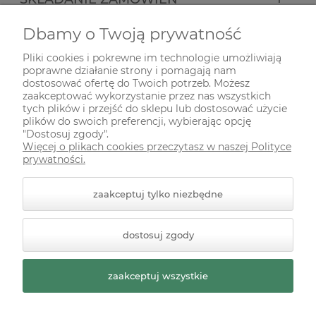
Dbamy o Twoją prywatność
INFORMACJE
Pliki cookies i pokrewne im technologie umożliwiają
poprawne działanie strony i pomagają nam
ODWIEDŹ NAS NA
dostosować ofertę do Twoich potrzeb. Możesz
zaakceptować wykorzystanie przez nas wszystkich
tych plików i przejść do sklepu lub dostosować użycie
plików do swoich preferencji, wybierając opcję
"Dostosuj zgody".
Więcej o plikach cookies przeczytasz w naszej Polityce
prywatności.
zaakceptuj tylko niezbędne
© 2026 zielonekoty.pl. Wszelkie prawa zastrzeżone.
dostosuj zgody
Styl graficzny ShopGadget.pl
Sklep internetowy Shoper
Premium
zaakceptuj wszystkie