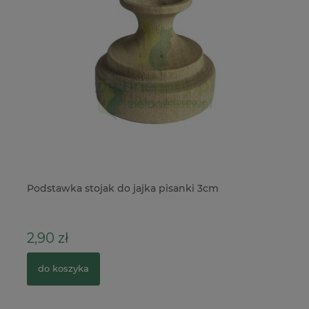
Podstawka stojak do jajka pisanki 3cm
Pa
21
2,90 zł
4
do koszyka