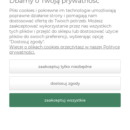
Dbamy o Twoją prywatność
INFORMACJE
Pliki cookies i pokrewne im technologie umożliwiają
poprawne działanie strony i pomagają nam
ODWIEDŹ NAS NA
dostosować ofertę do Twoich potrzeb. Możesz
zaakceptować wykorzystanie przez nas wszystkich
tych plików i przejść do sklepu lub dostosować użycie
plików do swoich preferencji, wybierając opcję
"Dostosuj zgody".
Więcej o plikach cookies przeczytasz w naszej Polityce
prywatności.
zaakceptuj tylko niezbędne
© 2026 zielonekoty.pl. Wszelkie prawa zastrzeżone.
dostosuj zgody
Styl graficzny ShopGadget.pl
Sklep internetowy Shoper
Premium
zaakceptuj wszystkie