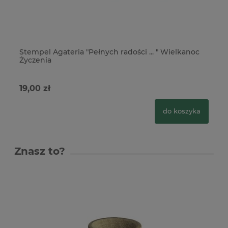
Stempel Agateria "Pełnych radości ... " Wielkanoc
St
Życzenia
Wi
19,00 zł
26
do koszyka
Znasz to?