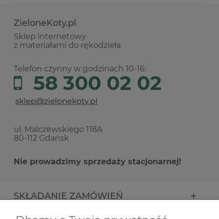
ZieloneKoty.pl
Sklep internetowy
z materiałami do rękodzieła
Telefon czynny w godzinach 10-16:
58 300 02 02
ul. Malczewskiego 118A
80-112 Gdańsk
Nie prowadzimy sprzedaży stacjonarnej!
SKŁADANIE ZAMÓWIEŃ