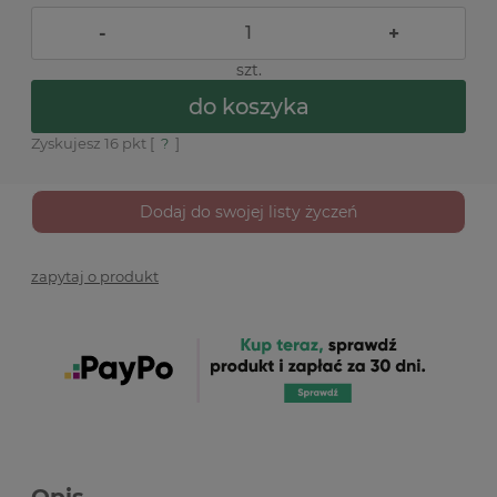
-
+
szt.
do koszyka
Zyskujesz
16
pkt [
?
]
Dodaj do swojej listy życzeń
zapytaj o produkt