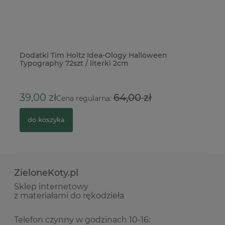
Dodatki Tim Holtz Idea-Ology Halloween
Pa
Typography 72szt / literki 2cm
na
1
39,00 zł
64,00 zł
Cena regularna:
do koszyka
ZieloneKoty.pl
Sklep internetowy
z materiałami do rękodzieła
Telefon czynny w godzinach 10-16: