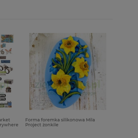
arket
Forma foremka silikonowa Mila
Wycinank
verywhere
Project żonkile
Klisza fot