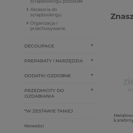
scrapbookingu pozostałe
Akcesoria do
Znasz
scrapbookingu
Organizacja i
przechowywanie
DECOUPAGE
PREPARATY i NARZĘDZIA
DODATKI OZDOBNE
PRZEDMIOTY DO
OZDABIANIA
*W ZESTAWIE TANIEJ
Płótno introligatorskie bawełniane
Metalow
samoprzylepne 30x60cm czarne
k.srebrn
Nowości