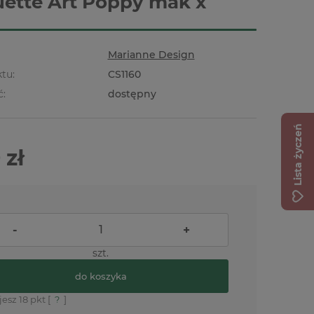
uette Art Poppy mak x
Marianne Design
tu:
CS1160
ć:
dostępny
Lista życzeń
 zł
-
+
szt.
do koszyka
jesz
18
pkt [
?
]