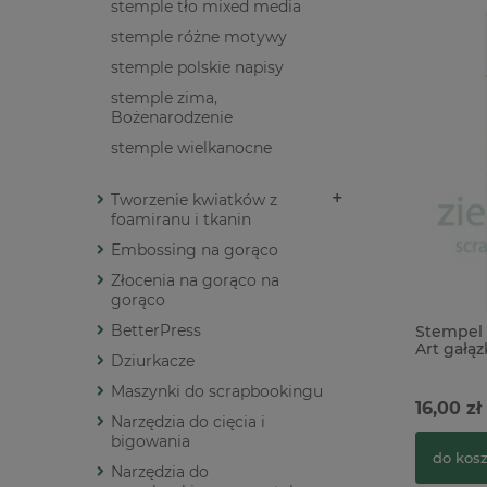
stemple tło mixed media
stemple różne motywy
stemple polskie napisy
stemple zima,
Bożenarodzenie
stemple wielkanocne
Tworzenie kwiatków z
foamiranu i tkanin
Embossing na gorąco
Złocenia na gorąco na
gorąco
BetterPress
Stempel 
Art gałąz
Dziurkacze
Maszynki do scrapbookingu
16,00 zł
Narzędzia do cięcia i
bigowania
do kos
Narzędzia do