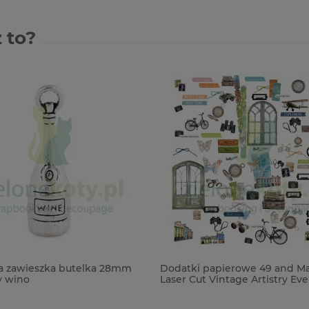
 to?
a zawieszka butelka 28mm
Dodatki papierowe 49 and M
y wino
Laser Cut Vintage Artistry E
95szt