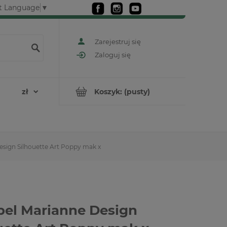
t Language
▼
Zarejestruj się
Zaloguj się
Koszyk:
(pusty)
sign Silhouette Art Poppy mak x
el Marianne Design