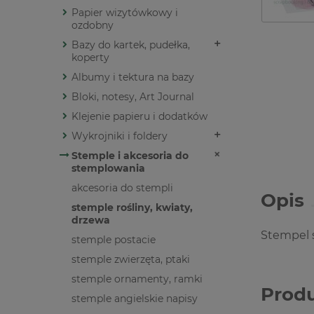
Papier wizytówkowy i
ozdobny
Bazy do kartek, pudełka,
koperty
Albumy i tektura na bazy
Bloki, notesy, Art Journal
Klejenie papieru i dodatków
Wykrojniki i foldery
Stemple i akcesoria do
stemplowania
akcesoria do stempli
Opis
stemple rośliny, kwiaty,
drzewa
Stempel 
stemple postacie
stemple zwierzęta, ptaki
stemple ornamenty, ramki
Prod
stemple angielskie napisy