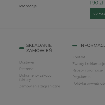
12,90 zł
1,90 zł
Promocje
do koszyka
do kos
SKŁADANIE
INFORMAC
ZAMÓWIEŃ
Kontakt
Dostawa
Zwroty i reklamacje
Płatności
Rabaty i promocje
Dokumenty zakupu i
Regulamin
faktury
Polityka prywatnoś
Zamówienia zagraniczne