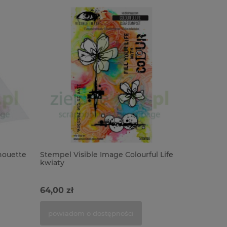
houette
Stempel Visible Image Colourful Life
Stempel T
kwiaty
64,00 zł
66,00 zł
powiadom o dostępności
do kosz