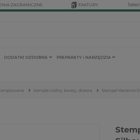
Selec
NIA ZAGRANICZNE
FAKTURY
DODATKI OZDOBNE
PREPARATY i NARZĘDZIA
 stemplowania
stemple rośliny, kwiaty, drzewa
Stempel Marianne De
Stemp