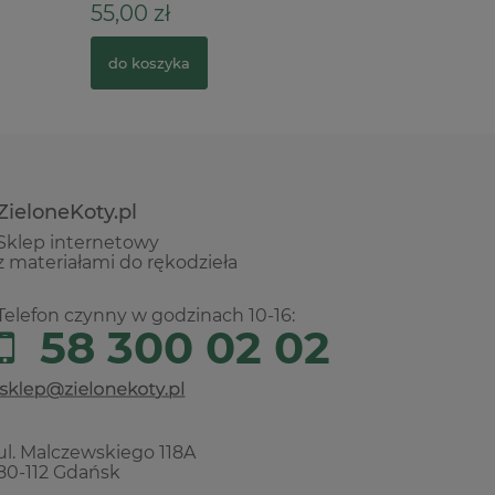
55,00 zł
4,60 zł
do koszyka
do kosz
ZieloneKoty.pl
Sklep internetowy
z materiałami do rękodzieła
Telefon czynny w godzinach 10-16:
58 300 02 02
ul. Malczewskiego 118A
80-112 Gdańsk