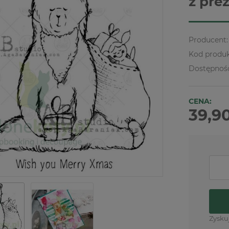
z pre
Producent:
Kod produk
Dostępnoś
CENA:
39,90
Zysku