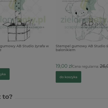
gumowy AB Studio żyrafa w
Stempel gumowy AB Studio ś
e
balonikiem
19,00 zł
26,
Cena regularna:
zyka
do koszyka
 to?