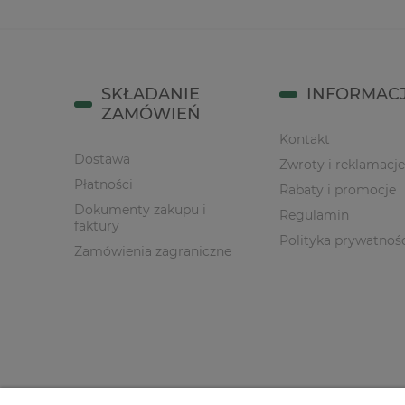
SKŁADANIE
INFORMAC
ZAMÓWIEŃ
Kontakt
Dostawa
Zwroty i reklamacje
Płatności
Rabaty i promocje
Dokumenty zakupu i
Regulamin
faktury
Polityka prywatnoś
Zamówienia zagraniczne