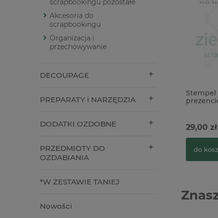
scrapbookingu pozostałe
Akcesoria do
scrapbookingu
Organizacja i
przechowywanie
DECOUPAGE
Stempel 
PREPARATY i NARZĘDZIA
prezenci
DODATKI OZDOBNE
29,00 zł
PRZEDMIOTY DO
do kos
OZDABIANIA
*W ZESTAWIE TANIEJ
Znasz
Nowości