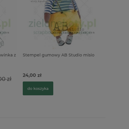
winka z
Stempel gumowy AB Studio misio
Stempel J
misie
24,00 zł
69,00 zł
00 zł
do koszyka
do kosz