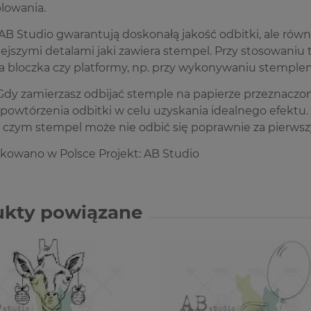
lowania.
B Studio gwarantują doskonałą jakość odbitki, ale rów
iejszymi detalami jaki zawiera stempel. Przy stosowan
a bloczka czy platformy, np. przy wykonywaniu stemple
dy zamierzasz odbijać stemple na papierze przeznaczon
powtórzenia odbitki w celu uzyskania idealnego efektu. P
z czym stempel może nie odbić się poprawnie za pierws
owano w Polsce Projekt: AB Studio
ukty powiązane