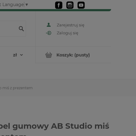
t Language
▼
Zarejestruj się
Zaloguj się
Koszyk:
(pusty)
 miś z prezentem
el gumowy AB Studio miś