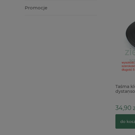
Promocje
Wycinanka tekturka Kreatywna
Taśma kl
Pracownia Ślub 2025 Ramka Gołębie
dystanso
6mm/50m
4,90 zł
34,90 z
do koszyka
do kos