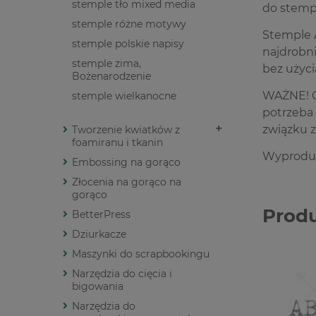
stemple tło mixed media
do stemp
stemple różne motywy
Stemple A
stemple polskie napisy
najdrobn
stemple zima,
bez użyci
Bożenarodzenie
WAŻNE! G
stemple wielkanocne
potrzeba 
związku 
Tworzenie kwiatków z
foamiranu i tkanin
Wyproduk
Embossing na gorąco
Złocenia na gorąco na
gorąco
Prod
BetterPress
Dziurkacze
Maszynki do scrapbookingu
Narzędzia do cięcia i
bigowania
Narzędzia do