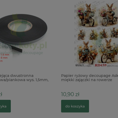
ejąca dwustronna
Papier ryżowy decoupage Ask
wa/piankowa wys. 1,5mm,
miękki zajączki na rowerze
b czarna
ł
10,90 zł
zyka
do koszyka