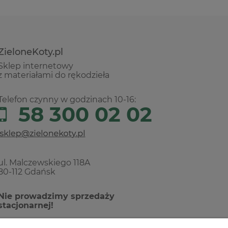
ZieloneKoty.pl
Sklep internetowy
z materiałami do rękodzieła
Telefon czynny w godzinach 10-16:
58 300 02 02
ul. Malczewskiego 118A
80-112 Gdańsk
Nie prowadzimy sprzedaży
stacjonarnej!