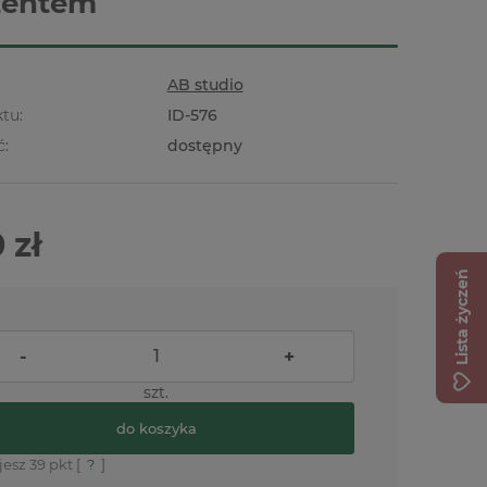
zentem
AB studio
tu:
ID-576
ć:
dostępny
 zł
Lista życzeń
-
+
szt.
do koszyka
jesz
39
pkt [
?
]