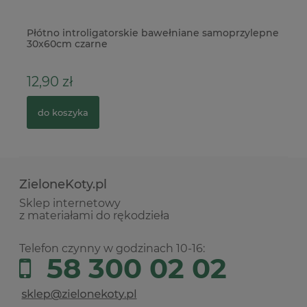
zo
Płótno introligatorskie bawełniane samoprzylepne
Te
30x60cm czarne
12,90 zł
1,
do koszyka
ZieloneKoty.pl
Sklep internetowy
z materiałami do rękodzieła
Telefon czynny w godzinach 10-16:
58 300 02 02