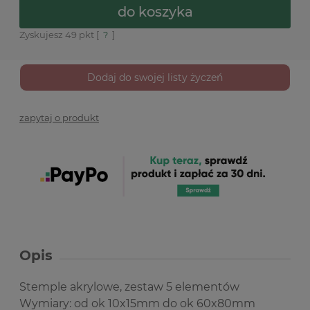
do koszyka
Zyskujesz
49
pkt [
?
]
Dodaj do swojej listy życzeń
zapytaj o produkt
Opis
Stemple akrylowe, zestaw 5 elementów
Wymiary: od ok 10x15mm do ok 60x80mm