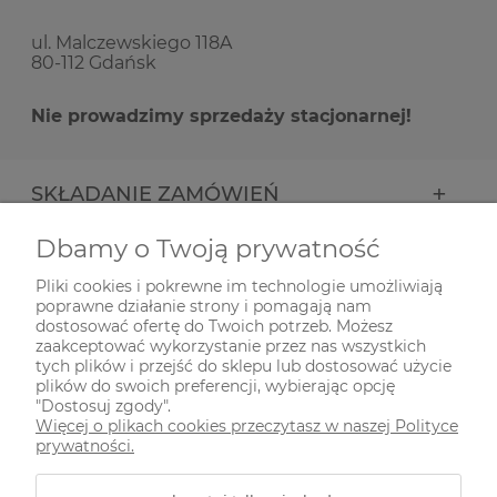
ul. Malczewskiego 118A
80-112 Gdańsk
Nie prowadzimy sprzedaży stacjonarnej!
SKŁADANIE ZAMÓWIEŃ
Dbamy o Twoją prywatność
INFORMACJE
Pliki cookies i pokrewne im technologie umożliwiają
poprawne działanie strony i pomagają nam
ODWIEDŹ NAS NA
dostosować ofertę do Twoich potrzeb. Możesz
zaakceptować wykorzystanie przez nas wszystkich
tych plików i przejść do sklepu lub dostosować użycie
plików do swoich preferencji, wybierając opcję
"Dostosuj zgody".
Więcej o plikach cookies przeczytasz w naszej Polityce
prywatności.