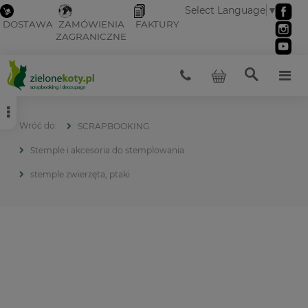
Select Language
▼
DOSTAWA
ZAMÓWIENIA
FAKTURY
ZAGRANICZNE
SCRAPBOOKING
Stemple i akcesoria do stemplowania
stemple zwierzęta, ptaki