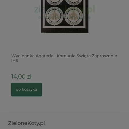
Wycinanka Agateria I Komunia Święta Zaproszenie
Pa
IHS
po
14,00 zł
5
do koszyka
ZieloneKoty.pl