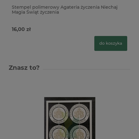
Stempel polimerowy Agateria życzenia Niechaj
St
Magia Świąt życzenia
ży
16,00 zł
19
do koszyka
Znasz to?