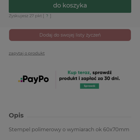
do koszyka
Zyskujesz
27
pkt [
?
]
Dodaj do swojej listy życzeń
zapytaj o produkt
Opis
Stempel polimerowy o wymiarach ok 60x70mm