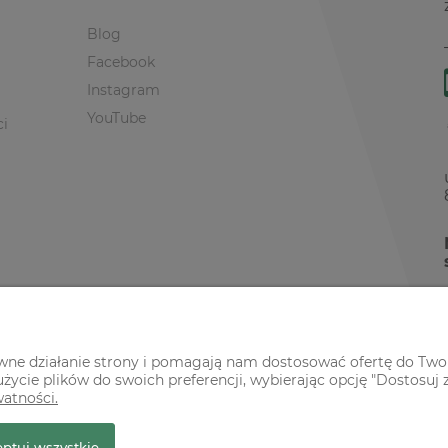
Blog
Facebook
Instagram
YouTube
ci
awne działanie strony i pomagają nam dostosować ofertę do Two
życie plików do swoich preferencji, wybierając opcję "Dostosuj 
watności.
r Premium
ptuj wszystkie