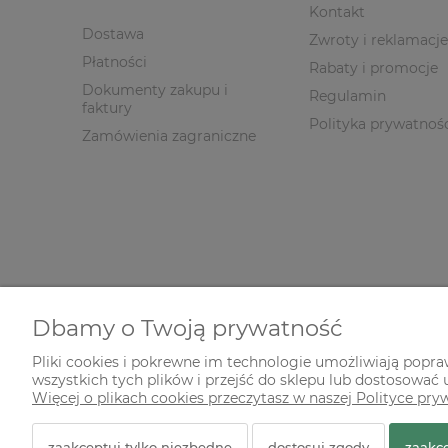
Kontakt
Dostawa
Zwroty i reklamacje
Płatności
Rabaty i promocje
Dokumenty zakupu i
Regulamin
faktury
Polityka prywatnoś
Zamówienia zagraniczne
Dbamy o Twoją prywatność
Pliki cookies i pokrewne im technologie umożliwiają popr
wszystkich tych plików i przejść do sklepu lub dostosować u
© 2026 zielonekoty.pl. Wszelkie prawa zastrzeżone.
Więcej o plikach cookies przeczytasz w naszej Polityce pry
Styl graficzny ShopGadget.pl
Sklep internetowy Shope
zaakceptuj tylko niezbędne
dostosuj zgody
zaakce