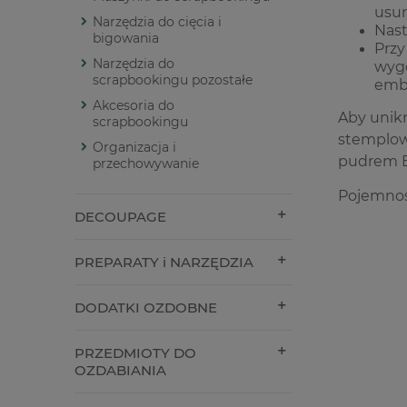
usun
Narzędzia do cięcia i
Nast
bigowania
Przy
Narzędzia do
wygo
scrapbookingu pozostałe
emb
Akcesoria do
Aby unik
scrapbookingu
stemplow
Organizacja i
pudrem
przechowywanie
Pojemnoś
DECOUPAGE
PREPARATY i NARZĘDZIA
DODATKI OZDOBNE
PRZEDMIOTY DO
OZDABIANIA