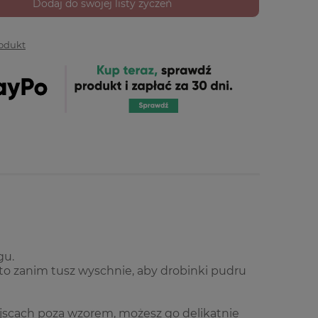
Dodaj do swojej listy życzeń
rodukt
gu.
o zanim tusz wyschnie, aby drobinki pudru
iejscach poza wzorem, możesz go delikatnie