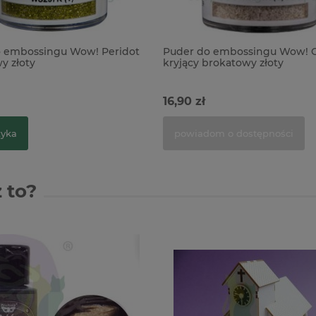
 embossingu Wow! Peridot
Puder do embossingu Wow! G
y złoty
kryjący brokatowy złoty
16,90 zł
zyka
powiadom o dostępności
 to?