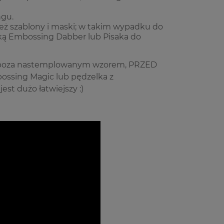
gu.
eż szablony i maski; w takim wypadku do
ką
Embossing Dabber
lub
Pisaka do
h, poza nastemplowanym wzorem, PRZED
ossing Magic
lub pędzelka z
est dużo łatwiejszy :)