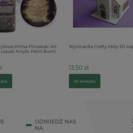
rylowa Prima Finnabair Art
Wycinanka Crafty Moly 3D kap
Liquid Acrylic Paint Burnt
0ml brązowa
ł
13,50 zł
zyka
do koszyka
JE
ODWIEDŹ NAS
NA