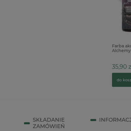
Pudełko drewniane szkatułka książka
Farba ak
duża 21x27,5cm
Alchemy 
Sienna 3
48,00 zł
35,90 z
do koszyka
do kos
SKŁADANIE
INFORMAC
ZAMÓWIEŃ