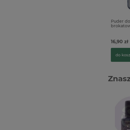
Puder do
brokatow
16,90 zł
do kos
Znasz