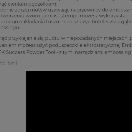
ąć cienkim pędzelkiem;
ępnie zgrzej motyw używając
nagrzewnicy do embossin
 tworzeniu wzoru zamiast stempli możesz wykorzystać t
dnego nakładania tuszu możesz użyć buteleczki z gąb
ossingu.
nąć przyklejania się pudru w niepożądanych miejscac
aniem możesz użyć poduszeczki elektrostatycznej
Emb
EK Success Powder Tool
- z tymi narzędziami embossing j
ć: 15ml