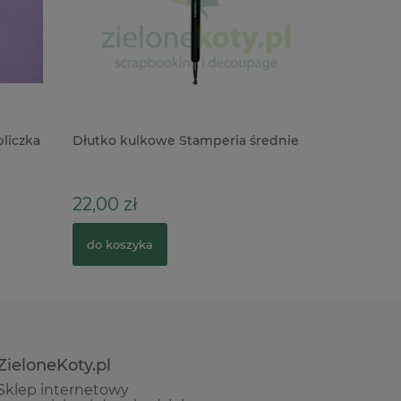
liczka
Dłutko kulkowe Stamperia średnie
Forma fo
22,00 zł
17,90 zł
do koszyka
do kosz
ZieloneKoty.pl
Sklep internetowy