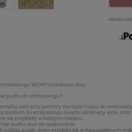
zapytaj o p
 embossingu WOW! brokatowy złoty
ać pudru do embossingu?
empluj wzór przy pomocy stempla i tuszu do embossin
p pudrem do embossingu świeżo odciśnięty wzór, zrób t
ze się przykleiły w każdym miejscu.
iar pudru zsyp do opakowania.
li widzisz puder, który przykleił się w niepożądanych m