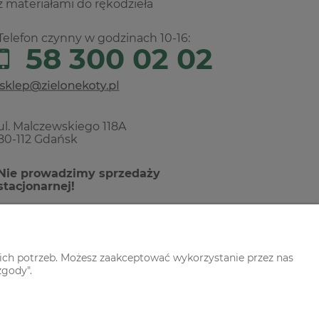
z materiałami do rękodzieła
Telefon czynny w godzinach 10-16:
58 300 02 02
ul. Malczewskiego 118A
80-112 Gdańsk
Nie prowadzimy sprzedaży
stacjonarnej!
ich potrzeb. Możesz zaakceptować wykorzystanie przez nas
zgody".