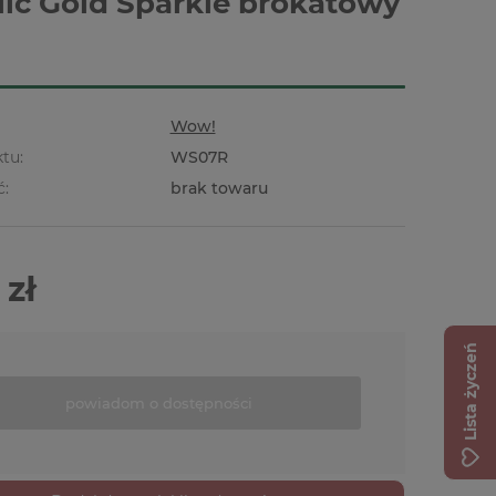
lic Gold Sparkle brokatowy
Wow!
tu:
WS07R
ć:
brak towaru
 zł
Lista życzeń
powiadom o dostępności