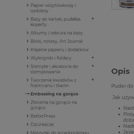
Papier wizytówkowy i
ozdobny
Bazy do kartek, pudełka,
koperty
Albumy i tektura na bazy
Bloki, notesy, Art Journal
Klejenie papieru i dodatków
Wykrojniki i foldery
Stemple i akcesoria do
Opis
stemplowania
Tworzenie kwiatków z
foamiranu i tkanin
Puder do
Embossing na gorąco
Jak używ
Złocenia na gorąco na
gorąco
Nast
Posy
BetterPress
dobr
Dziurkacze
Nadm
Jeże
Maszynki do scrapbookingu