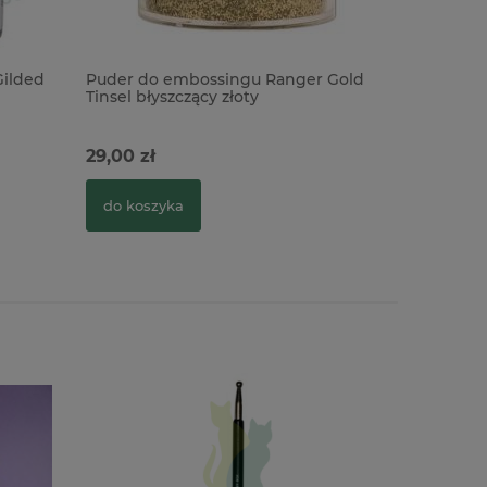
ilded
Puder do embossingu Ranger Gold
Puder do
Tinsel błyszczący złoty
Powder Ma
złoty
29,00 zł
28,00 zł
do koszyka
powiado