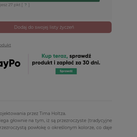
jesz
27
pkt [
?
]
Dodaj do swojej listy życzeń
rodukt
ojektowania przez Tima Holtza.
ga głownie na tym, iż są przezroczyste (tradycyjne
przezroczystą powłokę o określonym kolorze, co daje