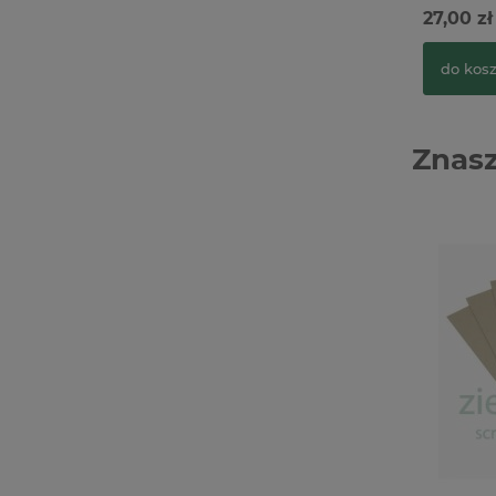
27,00 zł
do kos
Znasz