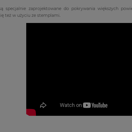
są specjalnie zaprojektowane do pokrywania większych powier
ię też w użyciu ze stemplami.