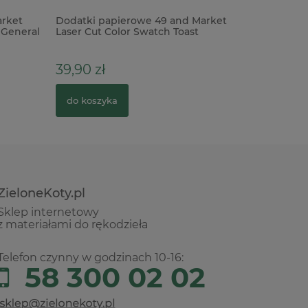
arket
Dodatki papierowe 49 and Market
Wycinank
 General
Laser Cut Color Swatch Toast
wieczko b
Elements 107szt
98mm
39,90 zł
9,00 zł
do koszyka
do kosz
ZieloneKoty.pl
Sklep internetowy
z materiałami do rękodzieła
Telefon czynny w godzinach 10-16:
58 300 02 02