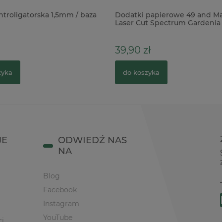
ntroligatorska 1,5mm / baza
Dodatki papierowe 49 and M
Laser Cut Spectrum Gardenia
111szt
39,90 zł
zyka
do koszyka
JE
ODWIEDŹ NAS
NA
Blog
Facebook
Instagram
YouTube
ci