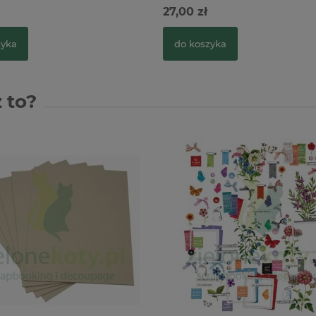
27,00 zł
zyka
do koszyka
 to?