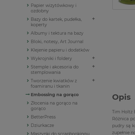
Papier wizytówkowy i
ozdobny
Bazy do kartek, pudełka,
koperty
Albumy i tektura na bazy
Bloki, notesy, Art Journal
Klejenie papieru i dodatków
Wykrojniki i foldery
Stemple i akcesoria do
stemplowania
Tworzenie kwiatków z
foamiranu i tkanin
Embossing na gorąco
Opis
Złocenia na gorąco na
gorąco
Tim Holtz 
BetterPress
Różnica po
Dziurkacze
pudry są k
zupełnie n
Maszynki do scrapbookingu