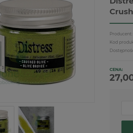
Distr
Crush
Producent:
Kod produk
Dostępnoś
CENA:
27,00