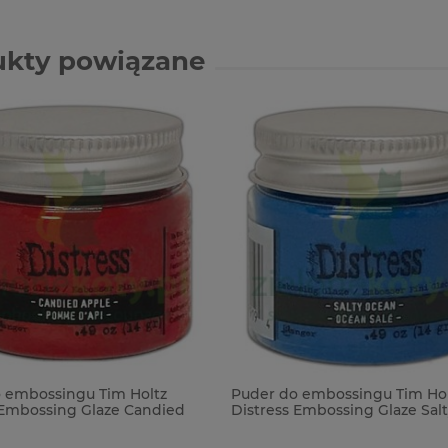
ukty powiązane
 embossingu Tim Holtz
Puder do embossingu Tim Hol
 Embossing Glaze Candied
Distress Embossing Glaze Sal
zerwony
niebieski