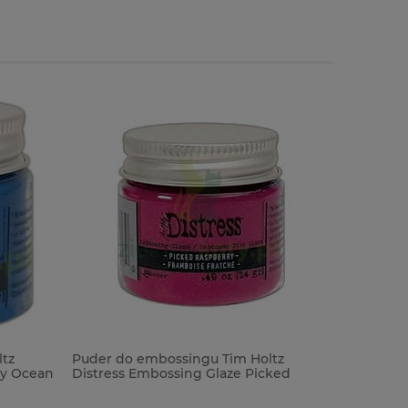
tz
Puder do embossingu Tim Holtz
Puder do
ty Ocean
Distress Embossing Glaze Picked
Distress 
Raspberry różowy
Stone sza