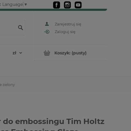
t Language
▼
Zarejestruj się
Zaloguj się
Koszyk:
(pusty)
e zielony
 do embossingu Tim Holtz