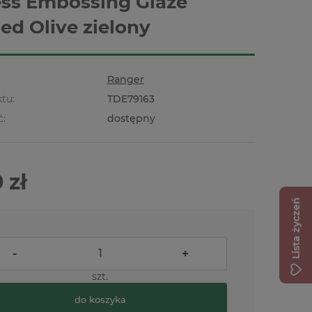
ess Embossing Glaze
ed Olive zielony
Ranger
tu:
TDE79163
ć:
dostępny
 zł
Lista życzeń
-
+
szt.
do koszyka