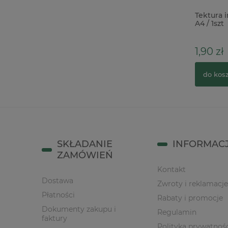
Frędzelek Chwost 80mm czarny
Tektura i
A4 / 1szt
4,90 zł
1,90 zł
do koszyka
do kos
SKŁADANIE
INFORMAC
ZAMÓWIEŃ
Kontakt
Dostawa
Zwroty i reklamacje
Płatności
Rabaty i promocje
Dokumenty zakupu i
Regulamin
faktury
Polityka prywatnoś