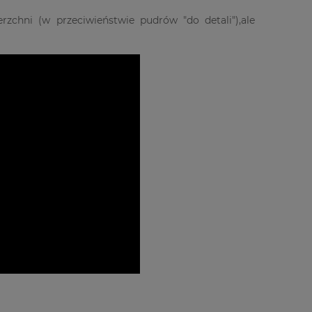
zchni (w przeciwieństwie pudrów "do detali"),ale