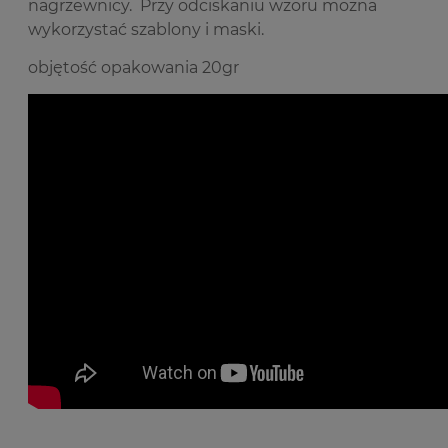
nagrzewnicy. Przy odciskaniu wzoru można
wykorzystać szablony i maski.
objętość opakowania 20gr