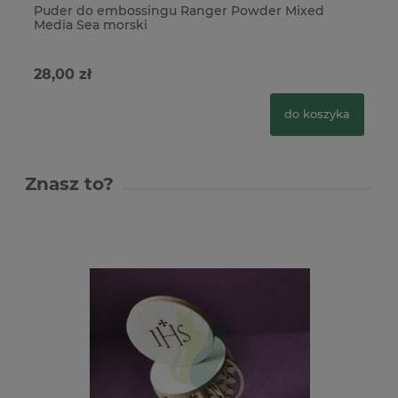
Puder do embossingu Ranger Powder Mixed
Pu
Media Sea morski
Me
28,00 zł
28
do koszyka
Znasz to?