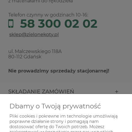
z materiałami do rękodzieła
Telefon czynny w godzinach 10-16:
58 300 02 02
ul. Malczewskiego 118A
80-112 Gdańsk
Nie prowadzimy sprzedaży stacjonarnej!
SKŁADANIE ZAMÓWIEŃ
Dbamy o Twoją prywatność
INFORMACJE
Pliki cookies i pokrewne im technologie umożliwiają
poprawne działanie strony i pomagają nam
ODWIEDŹ NAS NA
dostosować ofertę do Twoich potrzeb. Możesz