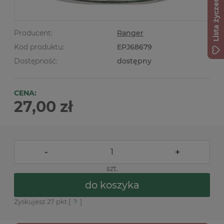
Lista życzeń
Producent:
Ranger
Kod produktu:
EPJ68679
Dostępność:
dostępny
CENA:
27,00 zł
-
+
szt.
do koszyka
Zyskujesz
27
pkt [
?
]