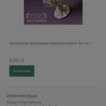
Wycinanka Wycinanka Komunia Kielich 3D wz. 1
Fo
St
6,90 zł
6
do koszyka
ZieloneKoty.pl
Sklep internetowy