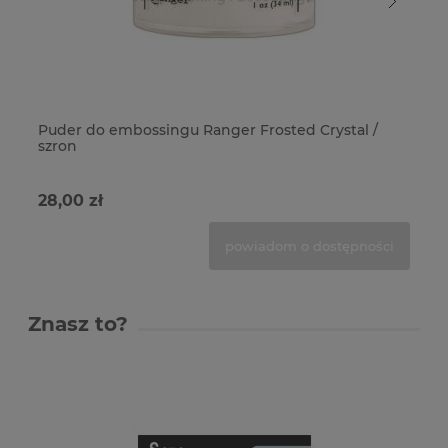
Puder do embossingu Ranger Frosted Crystal /
Pu
szron
28,00 zł
28
powiadom o dostępności
Znasz to?