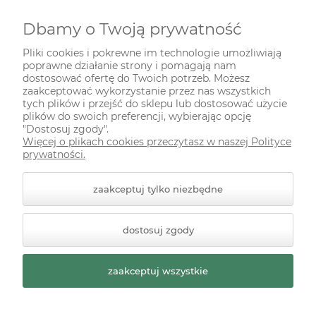
Dbamy o Twoją prywatność
INFORMACJE
Pliki cookies i pokrewne im technologie umożliwiają
poprawne działanie strony i pomagają nam
ODWIEDŹ NAS NA
dostosować ofertę do Twoich potrzeb. Możesz
zaakceptować wykorzystanie przez nas wszystkich
tych plików i przejść do sklepu lub dostosować użycie
plików do swoich preferencji, wybierając opcję
"Dostosuj zgody".
Więcej o plikach cookies przeczytasz w naszej Polityce
prywatności.
zaakceptuj tylko niezbędne
© 2026 zielonekoty.pl. Wszelkie prawa zastrzeżone.
dostosuj zgody
Styl graficzny ShopGadget.pl
Sklep internetowy Shoper
Premium
zaakceptuj wszystkie