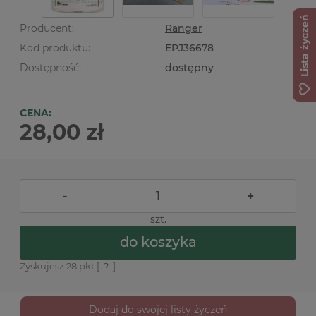
Lista życzeń
Producent:
Ranger
Kod produktu:
EPJ36678
Dostępność:
dostępny
CENA:
28,00 zł
-
+
szt.
do koszyka
Zyskujesz
28
pkt [
?
]
Dodaj do swojej listy życzeń