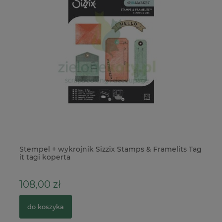
cm
Stempel + wykrojnik Sizzix Stamps & Framelits Tag
Po
it tagi koperta
108,00 zł
2
do koszyka