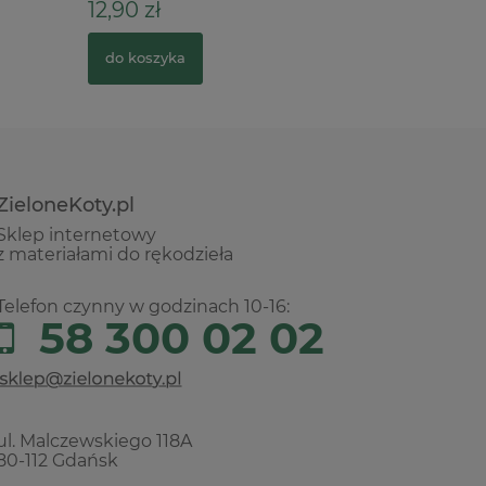
12,90 zł
39,00 z
do koszyka
do kosz
ZieloneKoty.pl
Sklep internetowy
z materiałami do rękodzieła
Telefon czynny w godzinach 10-16:
58 300 02 02
ul. Malczewskiego 118A
80-112 Gdańsk