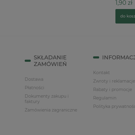
3,50 zł
1,90 zł
do koszyka
do kos
SKŁADANIE
INFORMAC
ZAMÓWIEŃ
Kontakt
Dostawa
Zwroty i reklamacje
Płatności
Rabaty i promocje
Dokumenty zakupu i
Regulamin
faktury
Polityka prywatnoś
Zamówienia zagraniczne