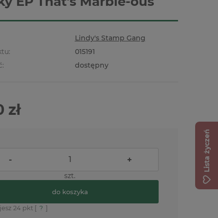
y EP That's Marble-ous
Lindy's Stamp Gang
tu:
015191
ć:
dostępny
 zł
Lista życzeń
-
+
szt.
do koszyka
jesz
24
pkt [
?
]