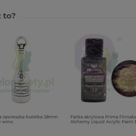
 to?
a zawieszka butelka 28mm
Farba akrylowa Prima Finnaba
y wino
Alchemy Liquid Acrylic Paint 
Sienna 30ml brązowa