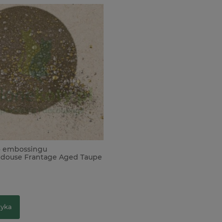
o embossingu
douse Frantage Aged Taupe
x
zyka