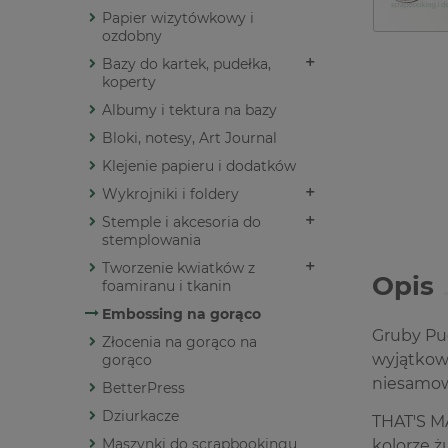
Papier wizytówkowy i
ozdobny
Bazy do kartek, pudełka,
koperty
Albumy i tektura na bazy
Bloki, notesy, Art Journal
Klejenie papieru i dodatków
Wykrojniki i foldery
Stemple i akcesoria do
stemplowania
Tworzenie kwiatków z
Opis
foamiranu i tkanin
Embossing na gorąco
Gruby Pu
Złocenia na gorąco na
wyjątkow
gorąco
niesamowi
BetterPress
Dziurkacze
THAT'S M
Maszynki do scrapbookingu
kolorze ż