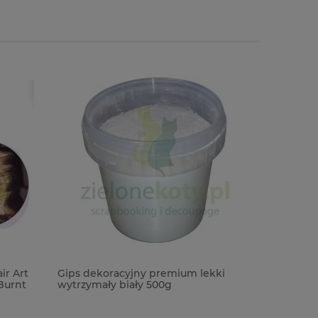
ir Art
Gips dekoracyjny premium lekki
Dodatki 
Burnt
wytrzymały biały 500g
Laser Cut