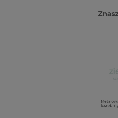
Znasz
Wycinanka Kreatywna Pracownia
Metalow
Klieliszki
k.srebrn