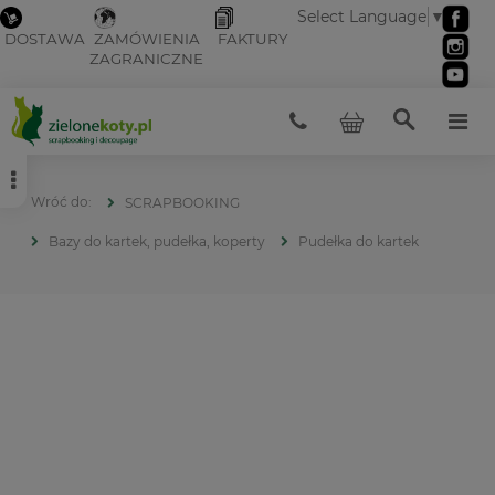
Select Language
▼
DOSTAWA
ZAMÓWIENIA
FAKTURY
ZAGRANICZNE
SCRAPBOOKING
Bazy do kartek, pudełka, koperty
Pudełka do kartek