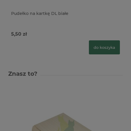
Pudełko na kartkę DL białe
Pu
5,50 zł
5,
do koszyka
Znasz to?