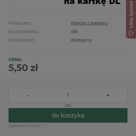
Lista życzeń
Producent:
Rzeczy z papieru
Kod produktu:
dlk
Dostępność:
dostępny
CENA:
5,50 zł
-
+
szt.
do koszyka
Zyskujesz
5
pkt [
?
]