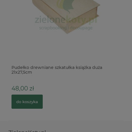
Pudełko drewniane szkatułka książka duża
Wy
21x27,5cm
48,00 zł
1
do koszyka