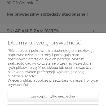
80-112 Gdańsk
Nie prowadzimy sprzedaży stacjonarnej!
SKŁADANIE ZAMÓWIEŃ
Dbamy o Twoją prywatność
INFORMACJE
Pliki cookies i pokrewne im technologie umożliwiają
poprawne działanie strony i pomagają nam
ODWIEDŹ NAS NA
dostosować ofertę do Twoich potrzeb. Możesz
zaakceptować wykorzystanie przez nas wszystkich
tych plików i przejść do sklepu lub dostosować użycie
plików do swoich preferencji, wybierając opcję
"Dostosuj zgody".
Więcej o plikach cookies przeczytasz w naszej Polityce
prywatności.
zaakceptuj tylko niezbędne