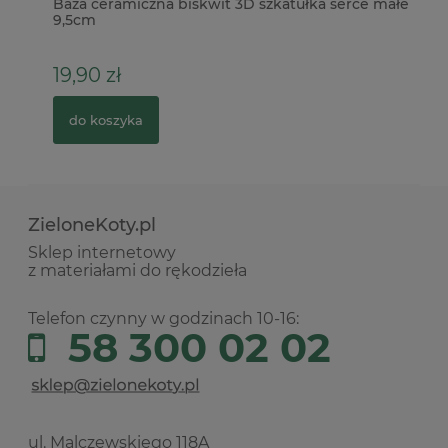
ag
Baza ceramiczna biskwit 3D szkatułka serce małe
Wy
9,5cm
19,90 zł
1
do koszyka
ZieloneKoty.pl
Sklep internetowy
z materiałami do rękodzieła
Telefon czynny w godzinach 10-16:
58 300 02 02
ul. Malczewskiego 118A