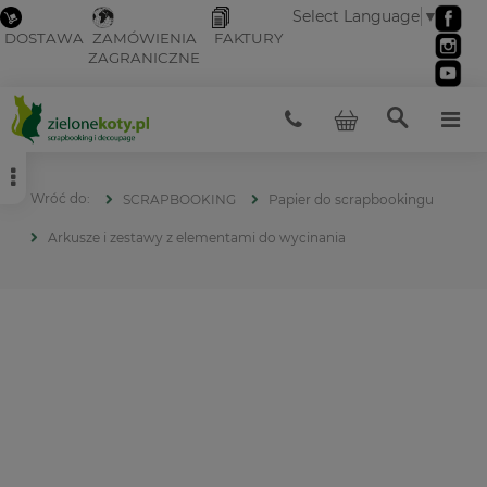
Select Language
▼
DOSTAWA
ZAMÓWIENIA
FAKTURY
ZAGRANICZNE
SCRAPBOOKING
Papier do scrapbookingu
Arkusze i zestawy z elementami do wycinania