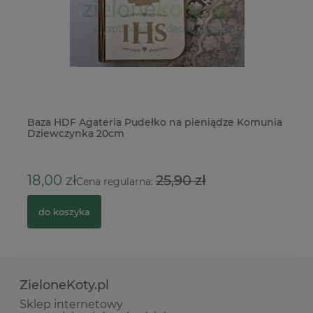
p
Baza HDF Agateria Pudełko na pieniądze Komunia
Wy
Dziewczynka 20cm
ru
18,00 zł
25,90 zł
4
Cena regularna:
do koszyka
ZieloneKoty.pl
Sklep internetowy