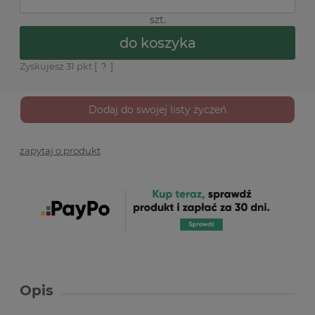
szt.
do koszyka
Zyskujesz
31
pkt [
?
]
Dodaj do swojej listy życzeń
zapytaj o produkt
Opis