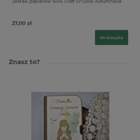
Zestaw papierów 15x15 Craft O'Clock Autumnaria
Ze
Fl
27,00 zł
31
do koszyka
Znasz to?