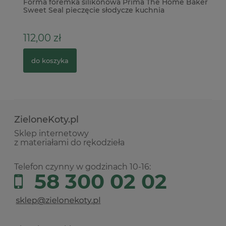
Forma foremka silikonowa Prima The Home Baker
Me
Sweet Seal pieczęcie słodycze kuchnia
112,00 zł
1,
do koszyka
ZieloneKoty.pl
Sklep internetowy
z materiałami do rękodzieła
Telefon czynny w godzinach 10-16:
58 300 02 02