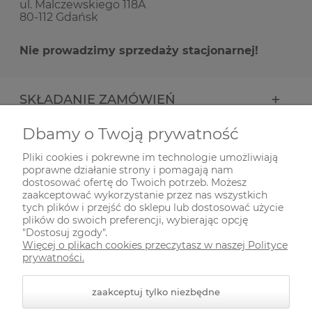
ul. Malczewskiego 118A
80-112 Gdańsk
Nie prowadzimy sprzedaży stacjonarnej!
SKŁADANIE ZAMÓWIEŃ
Dbamy o Twoją prywatność
INFORMACJE
Pliki cookies i pokrewne im technologie umożliwiają
poprawne działanie strony i pomagają nam
ODWIEDŹ NAS NA
dostosować ofertę do Twoich potrzeb. Możesz
zaakceptować wykorzystanie przez nas wszystkich
tych plików i przejść do sklepu lub dostosować użycie
plików do swoich preferencji, wybierając opcję
"Dostosuj zgody".
Więcej o plikach cookies przeczytasz w naszej Polityce
prywatności.
zaakceptuj tylko niezbędne