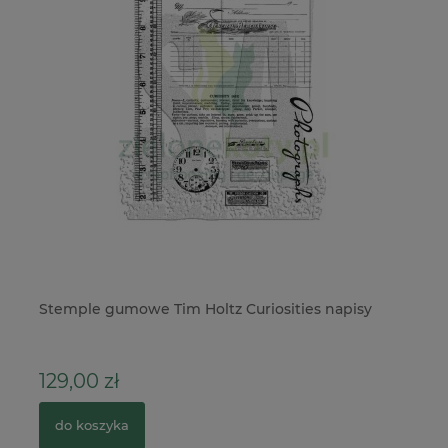
es
Stemple gumowe Tim Holtz Curiosities napisy
St
129,00 zł
5
do koszyka