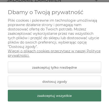
SKŁADANIE ZAMÓWIEŃ
Dbamy o Twoją prywatność
INFORMACJE
Pliki cookies i pokrewne im technologie umożliwiają
poprawne działanie strony i pomagają nam
ODWIEDŹ NAS NA
dostosować ofertę do Twoich potrzeb. Możesz
zaakceptować wykorzystanie przez nas wszystkich
tych plików i przejść do sklepu lub dostosować użycie
plików do swoich preferencji, wybierając opcję
"Dostosuj zgody".
Więcej o plikach cookies przeczytasz w naszej Polityce
prywatności.
zaakceptuj tylko niezbędne
© 2026 zielonekoty.pl. Wszelkie prawa zastrzeżone.
dostosuj zgody
Styl graficzny ShopGadget.pl
Sklep internetowy Shoper
Premium
zaakceptuj wszystkie