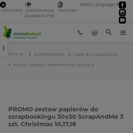
Select Language
▼
DOSTAWA
ZAMÓWIENIA
FAKTURY
ZAGRANICZNE
SCRAPBOOKING
Papier do scrapbookingu
Arkusze i zestawy z elementami do wycinania
PROMO zestaw papierów do
scrapbookingu 30x30 ScrapAndMe 3
szt. Christmas 10,17,18