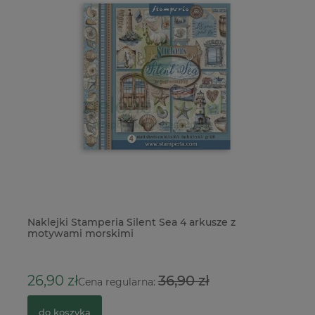
Naklejki Stamperia Silent Sea 4 arkusze z
Pu
motywami morskimi
21
4
26,90 zł
36,90 zł
Cena regularna:
do koszyka