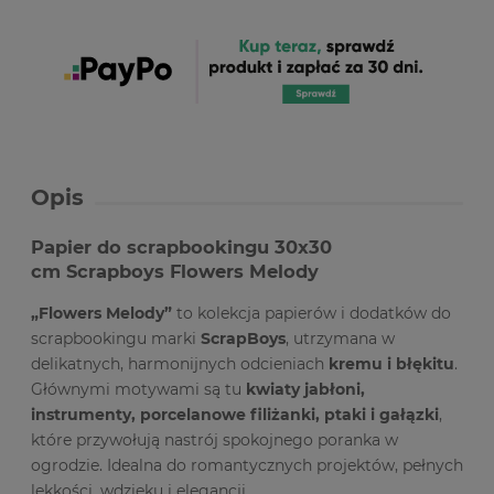
Opis
Papier do scrapbookingu 30x30
cm Scrapboys Flowers Melody
„Flowers Melody”
to kolekcja papierów i dodatków do
scrapbookingu marki
ScrapBoys
, utrzymana w
delikatnych, harmonijnych odcieniach
kremu i błękitu
.
Głównymi motywami są tu
kwiaty jabłoni,
instrumenty, porcelanowe filiżanki, ptaki i gałązki
,
które przywołują nastrój spokojnego poranka w
ogrodzie. Idealna do romantycznych projektów, pełnych
lekkości, wdzięku i elegancji.