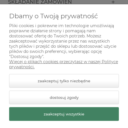
SKŁADANIE ZAMÓWIEŃ
Dbamy o Twoją prywatność
INFORMACJE
Pliki cookies i pokrewne im technologie umożliwiają
poprawne działanie strony i pomagają nam
ODWIEDŹ NAS NA
dostosować ofertę do Twoich potrzeb. Możesz
zaakceptować wykorzystanie przez nas wszystkich
tych plików i przejść do sklepu lub dostosować użycie
plików do swoich preferencji, wybierając opcję
"Dostosuj zgody".
Więcej o plikach cookies przeczytasz w naszej Polityce
prywatności.
zaakceptuj tylko niezbędne
© 2026 zielonekoty.pl. Wszelkie prawa zastrzeżone.
dostosuj zgody
Styl graficzny ShopGadget.pl
Sklep internetowy Shoper
Premium
zaakceptuj wszystkie