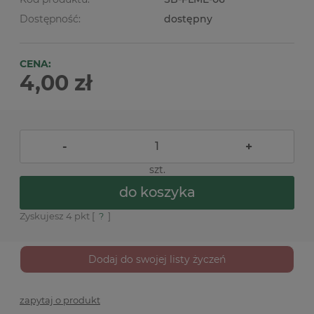
Dostępność:
dostępny
CENA:
4,00 zł
-
+
szt.
do koszyka
Zyskujesz
4
pkt [
?
]
Dodaj do swojej listy życzeń
zapytaj o produkt