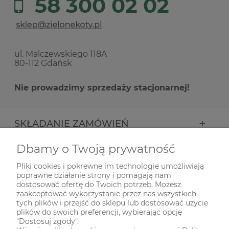
58 300 02 02
ul. Malczewskiego 118A
80-112 Gdańsk
Nie prowadzimy sprzedaży stacjonarnej!
SKŁADANIE ZAMÓWIEŃ
Dbamy o Twoją prywatność
INFORMACJE
Pliki cookies i pokrewne im technologie umożliwiają
poprawne działanie strony i pomagają nam
ODWIEDŹ NAS NA
dostosować ofertę do Twoich potrzeb. Możesz
zaakceptować wykorzystanie przez nas wszystkich
tych plików i przejść do sklepu lub dostosować użycie
plików do swoich preferencji, wybierając opcję
"Dostosuj zgody".