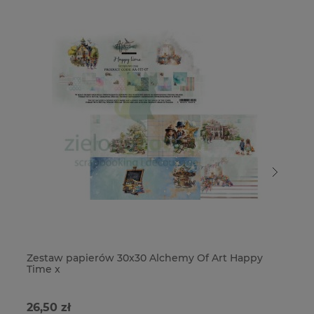
Zestaw papierów 30x30 Alchemy Of Art Happy
Ze
Time x
Ti
26,50 zł
22