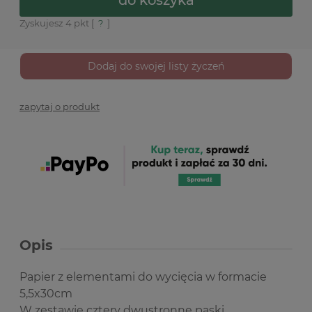
Zyskujesz
4
pkt [
?
]
Dodaj do swojej listy życzeń
zapytaj o produkt
Opis
Papier z elementami do wycięcia w formacie
5,5x30cm
W zestawie cztery dwustronne paski.