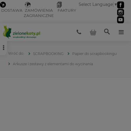
Select Language
▼
DOSTAWA
ZAMÓWIENIA
FAKTURY
ZAGRANICZNE
SCRAPBOOKING
Papier do scrapbookingu
Arkusze i zestawy z elementami do wycinania