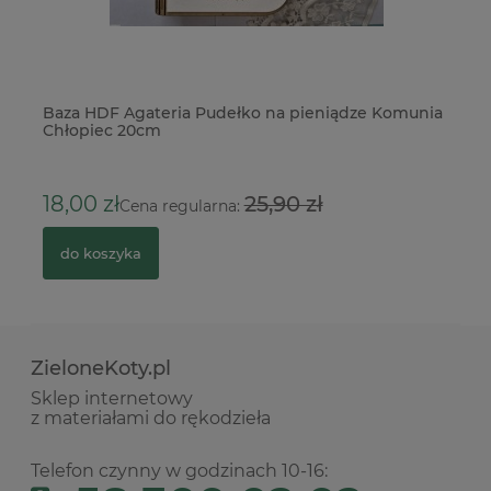
Baza HDF Agateria Pudełko na pieniądze Komunia
Pa
Chłopiec 20cm
na
1
18,00 zł
25,90 zł
Cena regularna:
do koszyka
ZieloneKoty.pl
Sklep internetowy
z materiałami do rękodzieła
Telefon czynny w godzinach 10-16: