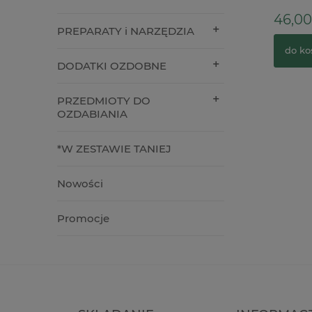
39,90 zł
46,00 
PREPARATY i NARZĘDZIA
do koszyka
do kos
DODATKI OZDOBNE
PRZEDMIOTY DO
OZDABIANIA
*W ZESTAWIE TANIEJ
Nowości
Promocje