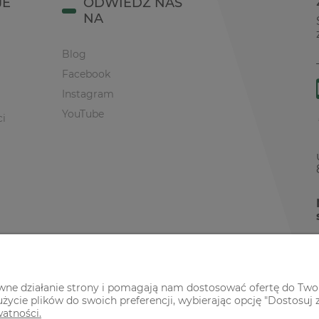
JE
ODWIEDŹ NAS
NA
Blog
Facebook
Instagram
YouTube
ci
awne działanie strony i pomagają nam dostosować ofertę do Two
życie plików do swoich preferencji, wybierając opcję "Dostosuj 
watności.