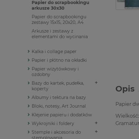
Papier do scrapbookingu
arkusze 30x30
Papier do scrapbookingu
zestawy 15x15, 20x20, A4
Arkusze i zestawy z
elementami do wycinania
Kalka i collage paper
Papier i płótno na okładki
Papier wizytówkowy i
ozdobny
Bazy do kartek, pudełka,
Opis
koperty
Albumy i tektura na bazy
Papier d
Bloki, notesy, Art Journal
Klejenie papieru i dodatków
Wielkość:
Gramatur
Wykrojniki i foldery
Stemple i akcesoria do
stemplowania