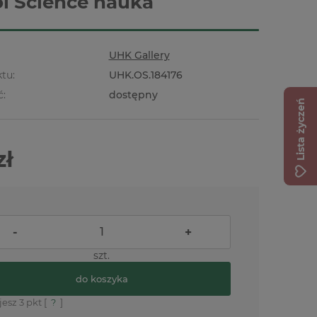
l Science nauka
UHK Gallery
tu:
UHK.OS.184176
ć:
dostępny
Lista życzeń
zł
-
+
szt.
do koszyka
jesz
3
pkt [
?
]