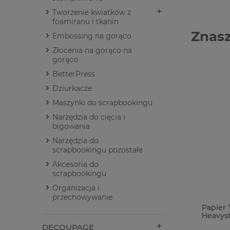
Tworzenie kwiatków z
foamiranu i tkanin
Znasz
Embossing na gorąco
Złocenia na gorąco na
gorąco
BetterPress
Dziurkacze
Maszynki do scrapbookingu
Narzędzia do cięcia i
bigowania
Narzędzia do
scrapbookingu pozostałe
Akcesoria do
scrapbookingu
Organizacja i
przechowywanie
Dodatki papierowe 49 and Market
Papier T
Laser Cut Color Swatch Toast
Heavysto
Elements 107szt
DECOUPAGE