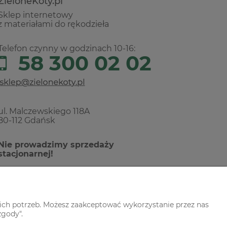
ZieloneKoty.pl
Sklep internetowy
z materiałami do rękodzieła
Telefon czynny w godzinach 10-16:
58 300 02 02
ul. Malczewskiego 118A
80-112 Gdańsk
Nie prowadzimy sprzedaży
stacjonarnej!
ich potrzeb. Możesz zaakceptować wykorzystanie przez nas
zgody".