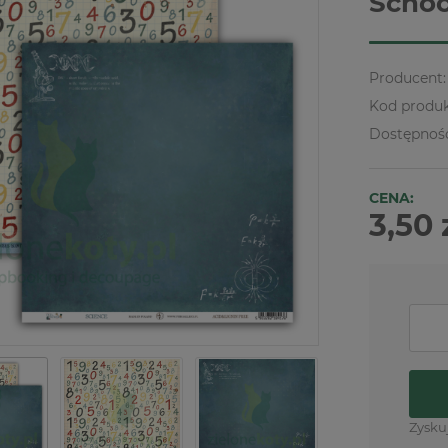
Schoo
Producent:
Kod produk
Dostępnoś
CENA:
3,50 
Zysku