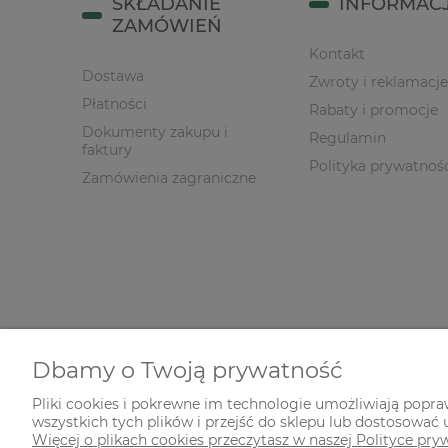
SKŁADANIE
INFORMAC
ZAMÓWIEŃ
Kontakt
Dostawa
Zwroty i reklamacje
Płatności
Rabaty i promocje
Dokumenty zakupu i
Regulamin
faktury
Polityka prywatnoś
Zamówienia zagraniczne
Dbamy o Twoją prywatność
Pliki cookies i pokrewne im technologie umożliwiają popr
wszystkich tych plików i przejść do sklepu lub dostosować u
© 2026 zielonekoty.pl. Wszelkie prawa zastrzeżone.
Więcej o plikach cookies przeczytasz w naszej Polityce pry