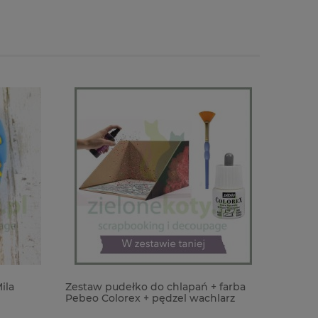
la
Zestaw pudełko do chlapań + farba
Wycinank
Pebeo Colorex + pędzel wachlarz
rowerek