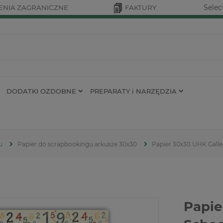
Selec
NIA ZAGRANICZNE
FAKTURY
DODATKI OZDOBNE
PREPARATY i NARZĘDZIA
u
Papier do scrapbookingu arkusze 30x30
Papier 30x30 UHK Galle
Papie