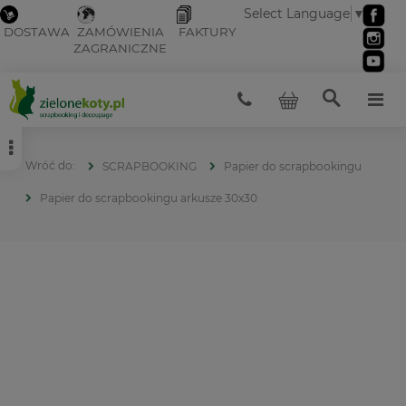
Select Language
▼
DOSTAWA
ZAMÓWIENIA
FAKTURY
ZAGRANICZNE
SCRAPBOOKING
Papier do scrapbookingu
Papier do scrapbookingu arkusze 30x30