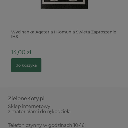
Wycinanka Agateria I Komunia Święta Zaproszenie
Ba
IHS
po
14,00 zł
1
do koszyka
ZieloneKoty.pl
Sklep internetowy
z materiałami do rękodzieła
Telefon czynny w godzinach 10-16: