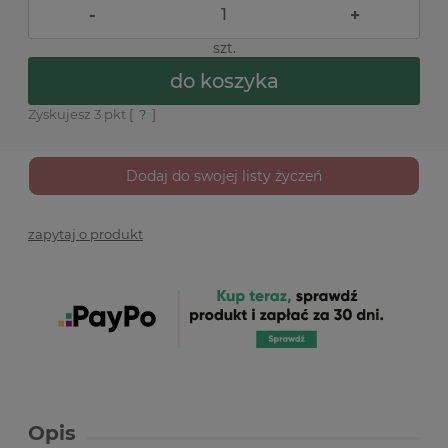
-
+
szt.
do koszyka
Zyskujesz
3
pkt [
?
]
Dodaj do swojej listy życzeń
zapytaj o produkt
Opis