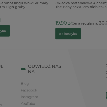
o embossingu Wow! Primary
Okładka materiałowa Alchemy
tra High gruby
The Baby 33x70 cm niebieska
entny czarny
kropki
ł
19,90 zł
30,
Cena regularna:
zyka
do koszyka
JE
ODWIEDŹ NAS
NA
Blog
Facebook
Instagram
YouTube
ci