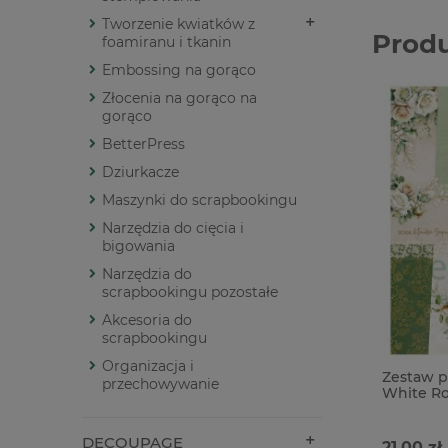
Tworzenie kwiatków z
Prod
foamiranu i tkanin
Embossing na gorąco
Złocenia na gorąco na
gorąco
BetterPress
Dziurkacze
Maszynki do scrapbookingu
Narzędzia do cięcia i
bigowania
Narzędzia do
scrapbookingu pozostałe
Akcesoria do
scrapbookingu
Organizacja i
Zestaw 
przechowywanie
White R
DECOUPAGE
21,00 zł