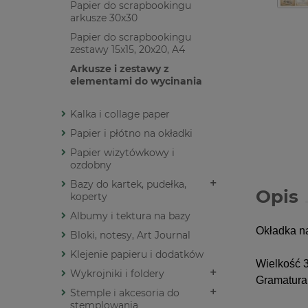
Papier do scrapbookingu
arkusze 30x30
Papier do scrapbookingu
zestawy 15x15, 20x20, A4
Arkusze i zestawy z
elementami do wycinania
Kalka i collage paper
Papier i płótno na okładki
Papier wizytówkowy i
ozdobny
Bazy do kartek, pudełka,
Opis
koperty
Albumy i tektura na bazy
Okładka na
Bloki, notesy, Art Journal
Klejenie papieru i dodatków
Wielkość 
Wykrojniki i foldery
Gramatura
Stemple i akcesoria do
stemplowania