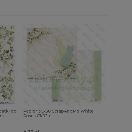
atki do
Papier 30x30 ScrapAndMe White
Papier 3
rs
Roses 01/02 x
Roses 03/
4,20 zł
4,20 zł