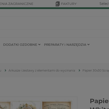
Selec
NIA ZAGRANICZNE
FAKTURY
DODATKI OZDOBNE
PREPARATY i NARZĘDZIA
u
Arkusze i zestawy z elementami do wycinania
Papier 30x30 Scr
Papie