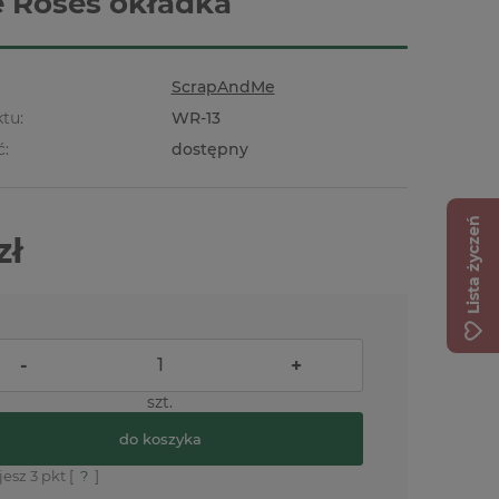
 Roses okładka
ScrapAndMe
tu:
WR-13
ć:
dostępny
Lista życzeń
zł
-
+
szt.
do koszyka
jesz
3
pkt [
?
]