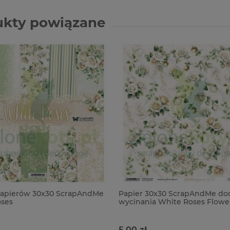
ukty powiązane
papierów 30x30 ScrapAndMe
Papier 30x30 ScrapAndMe dod
oses
wycinania White Roses Flowe
kwiaty
5,00 zł