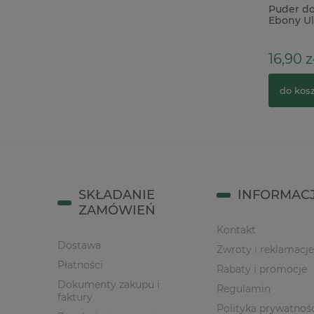
Baza HDF Agateria Pudełko na
Puder d
pieniądze Komunia Chłopiec 20cm
Ebony Ul
transpar
16,90 z
18,00 zł
25,90 zł
Cena regularna:
do kos
do koszyka
SKŁADANIE
INFORMAC
ZAMÓWIEŃ
Kontakt
Dostawa
Zwroty i reklamacje
Płatności
Rabaty i promocje
Dokumenty zakupu i
Regulamin
faktury
Polityka prywatnoś