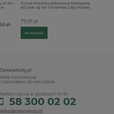
 of Art
Forma foremka silikonowa Stamperia
Dodatki 
 w
A5 Gear up for Christmas Cozy Houses
Laser Cut
domki
Elements 
79,91 zł
39,90 z
00 zł
do koszyka
do kosz
ZieloneKoty.pl
Sklep internetowy
z materiałami do rękodzieła
Telefon czynny w godzinach 10-16:
58 300 02 02