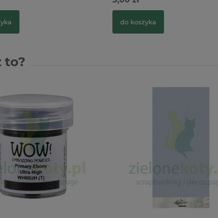
zyka
do koszyka
 to?