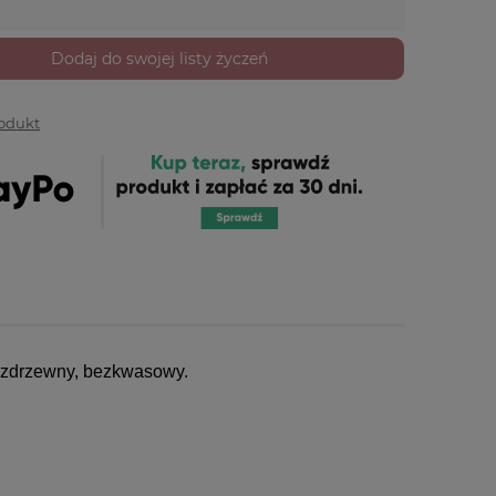
Dodaj do swojej listy życzeń
rodukt
bezdrzewny, bezkwasowy.