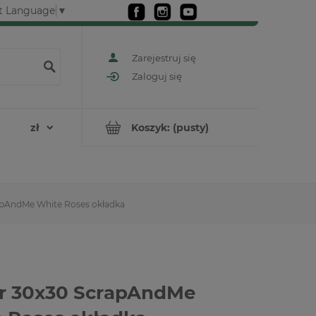
t Language
▼
Zarejestruj się
Zaloguj się
Koszyk:
(pusty)
apAndMe White Roses okładka
r 30x30 ScrapAndMe