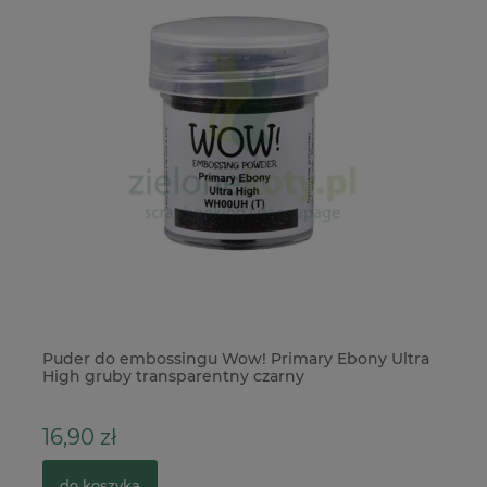
w
Puder do embossingu Wow! Primary Ebony Ultra
Po
High gruby transparentny czarny
16,90 zł
2
do koszyka