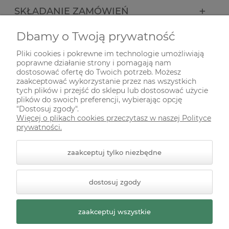
SKŁADANIE ZAMÓWIEŃ
Dbamy o Twoją prywatność
INFORMACJE
Pliki cookies i pokrewne im technologie umożliwiają
poprawne działanie strony i pomagają nam
ODWIEDŹ NAS NA
dostosować ofertę do Twoich potrzeb. Możesz
zaakceptować wykorzystanie przez nas wszystkich
tych plików i przejść do sklepu lub dostosować użycie
plików do swoich preferencji, wybierając opcję
"Dostosuj zgody".
Więcej o plikach cookies przeczytasz w naszej Polityce
prywatności.
zaakceptuj tylko niezbędne
© 2026 zielonekoty.pl. Wszelkie prawa zastrzeżone.
dostosuj zgody
Styl graficzny ShopGadget.pl
Sklep internetowy Shoper
Premium
zaakceptuj wszystkie