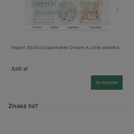
Papier 30x30 ScrapAndMe Dream A Little okładka
Ze
Li
3,00 zł
17
do koszyka
Znasz to?