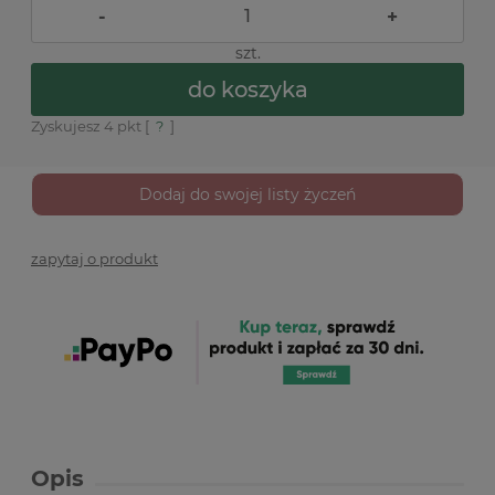
-
+
szt.
do koszyka
Zyskujesz
4
pkt [
?
]
Dodaj do swojej listy życzeń
zapytaj o produkt
Opis