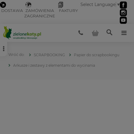
Select Language
▼
DOSTAWA
ZAMÓWIENIA
FAKTURY
ZAGRANICZNE
SCRAPBOOKING
Papier do scrapbookingu
Arkusze i zestawy z elementami do wycinania