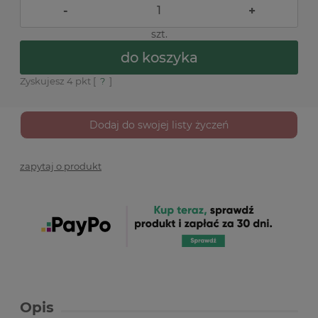
-
+
szt.
do koszyka
Zyskujesz
4
pkt [
?
]
Dodaj do swojej listy życzeń
zapytaj o produkt
Opis