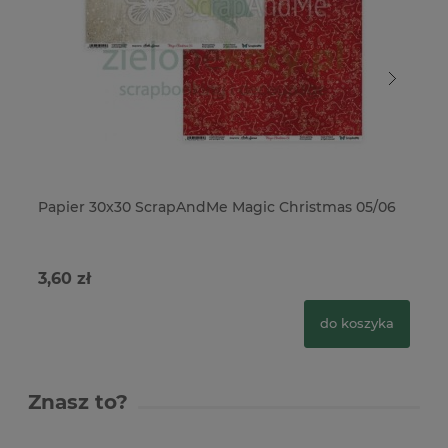
Papier 30x30 ScrapAndMe Magic Christmas 05/06
Pa
3,60 zł
3,
do koszyka
Znasz to?