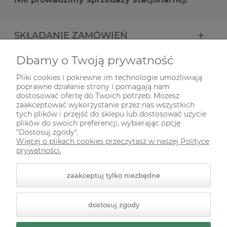
SKŁADANIE ZAMÓWIEŃ
Dbamy o Twoją prywatność
INFORMACJE
Pliki cookies i pokrewne im technologie umożliwiają
poprawne działanie strony i pomagają nam
ODWIEDŹ NAS NA
dostosować ofertę do Twoich potrzeb. Możesz
zaakceptować wykorzystanie przez nas wszystkich
tych plików i przejść do sklepu lub dostosować użycie
plików do swoich preferencji, wybierając opcję
"Dostosuj zgody".
Więcej o plikach cookies przeczytasz w naszej Polityce
prywatności.
zaakceptuj tylko niezbędne
© 2026 zielonekoty.pl. Wszelkie prawa zastrzeżone.
dostosuj zgody
Styl graficzny ShopGadget.pl
Sklep internetowy Shoper
Premium