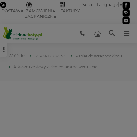
Select Language
▼
DOSTAWA
ZAMÓWIENIA
FAKTURY
ZAGRANICZNE
SCRAPBOOKING
Papier do scrapbookingu
Arkusze i zestawy z elementami do wycinania