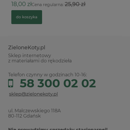
4
18,00 zł
25,90 zł
Cena regularna:
do koszyka
ZieloneKoty.pl
Sklep internetowy
z materiałami do rękodzieła
Telefon czynny w godzinach 10-16:
58 300 02 02
ul. Malczewskiego 118A
80-112 Gdańsk
Nie prowadzimy sprzedaży stacjonarnej!