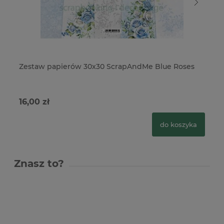
Zestaw papierów 30x30 ScrapAndMe Blue Roses
Pa
16,00 zł
4,
do koszyka
Znasz to?