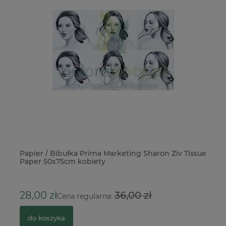
Papier / Bibułka Prima Marketing Sharon Ziv Tissue
Fo
Paper 50x75cm kobiety
5
28,00 zł
36,00 zł
Cena regularna:
do koszyka