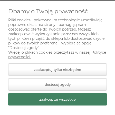
Dbamy o Twoją prywatność
INFORMACJE
Pliki cookies i pokrewne im technologie umożliwiają
poprawne działanie strony i pomagają nam
ODWIEDŹ NAS NA
dostosować ofertę do Twoich potrzeb. Możesz
zaakceptować wykorzystanie przez nas wszystkich
tych plików i przejść do sklepu lub dostosować użycie
plików do swoich preferencji, wybierając opcję
"Dostosuj zgody".
Więcej o plikach cookies przeczytasz w naszej Polityce
prywatności.
zaakceptuj tylko niezbędne
© 2026 zielonekoty.pl. Wszelkie prawa zastrzeżone.
dostosuj zgody
Styl graficzny ShopGadget.pl
Sklep internetowy Shoper
Premium
zaakceptuj wszystkie