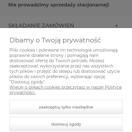
Nie prowadzimy sprzedaży stacjonarnej!
SKŁADANIE ZAMÓWIEŃ
Dbamy o Twoją prywatność
INFORMACJE
Pliki cookies i pokrewne im technologie umożliwiają
poprawne działanie strony i pomagają nam
ODWIEDŹ NAS NA
dostosować ofertę do Twoich potrzeb. Możesz
zaakceptować wykorzystanie przez nas wszystkich
tych plików i przejść do sklepu lub dostosować użycie
plików do swoich preferencji, wybierając opcję
"Dostosuj zgody".
Więcej o plikach cookies przeczytasz w naszej Polityce
prywatności.
zaakceptuj tylko niezbędne
© 2026 zielonekoty.pl. Wszelkie prawa zastrzeżone.
dostosuj zgody
Styl graficzny ShopGadget.pl
Sklep internetowy Shoper