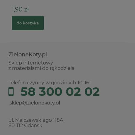
1,90 zł
12
do koszyka
ZieloneKoty.pl
Sklep internetowy
z materiałami do rękodzieła
Telefon czynny w godzinach 10-16:
58 300 02 02
ul. Malczewskiego 118A
80-112 Gdańsk