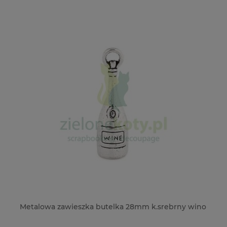
ki
Metalowa zawieszka butelka 28mm k.srebrny wino
Tr
kw