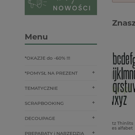
Znasz
Menu
*OKAZJE do -60% !!!
*POMYSŁ NA PREZENT
TEMATYCZNIE
SCRAPBOOKING
DECOUPAGE
Wykrojnik Sizzix Tim Holtz Thinlits
Forma fo
Vault Edges bordery notes alfabet
Buzzing 
PREPARATY i NARZĘDZIA