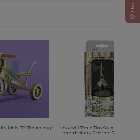
ójkołowy
Nożyczki Tonic Tim Studios Holtz
Okładka 
Haberdashery Scissors 5" w pudełku
The Baby
kropki