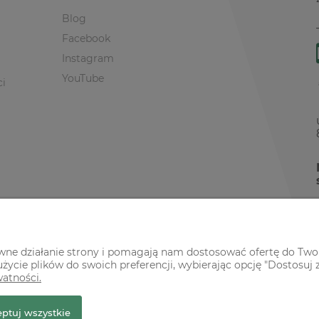
Blog
Facebook
Instagram
YouTube
ci
awne działanie strony i pomagają nam dostosować ofertę do Two
życie plików do swoich preferencji, wybierając opcję "Dostosuj 
watności.
r Premium
ptuj wszystkie