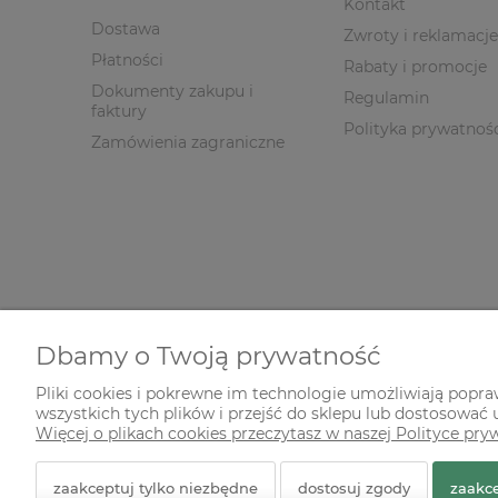
Kontakt
Dostawa
Zwroty i reklamacje
Płatności
Rabaty i promocje
Dokumenty zakupu i
Regulamin
faktury
Polityka prywatnoś
Zamówienia zagraniczne
Dbamy o Twoją prywatność
Pliki cookies i pokrewne im technologie umożliwiają popr
wszystkich tych plików i przejść do sklepu lub dostosować u
© 2026 zielonekoty.pl. Wszelkie prawa zastrzeżone.
Więcej o plikach cookies przeczytasz w naszej Polityce pry
Styl graficzny ShopGadget.pl
Sklep internetowy Shope
zaakceptuj tylko niezbędne
dostosuj zgody
zaakce