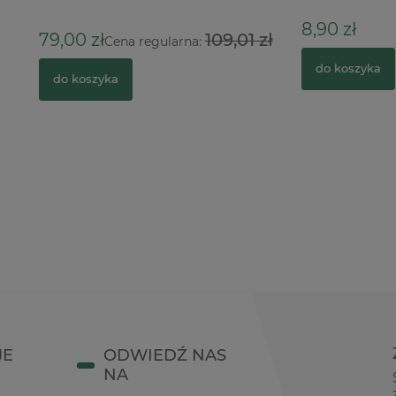
8,90 zł
ł
109,01 zł
Cena regularna:
do koszyka
zyka
JE
ODWIEDŹ NAS
NA