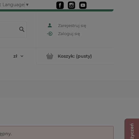
t Language
▼
Zarejestruj się
Zaloguj się
Koszyk:
(pusty)
Lista życzeń
tępny.