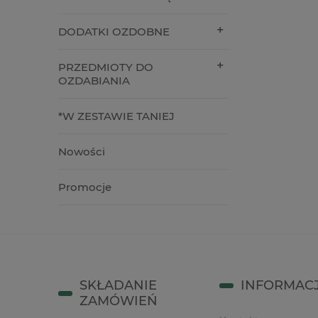
74,00 zł
79,00 z
DODATKI OZDOBNE
do koszyka
do kos
PRZEDMIOTY DO
OZDABIANIA
*W ZESTAWIE TANIEJ
Nowości
Promocje
SKŁADANIE
INFORMAC
ZAMÓWIEŃ