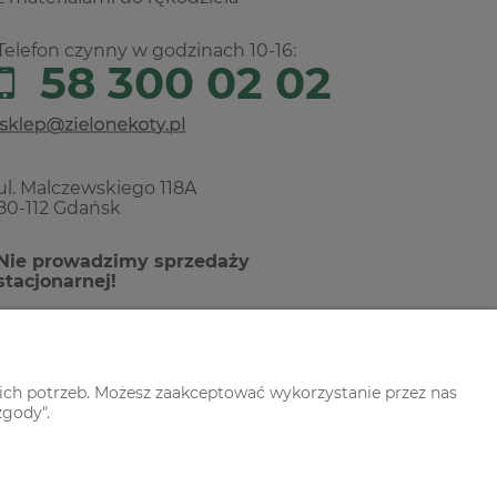
Telefon czynny w godzinach 10-16:
58 300 02 02
ul. Malczewskiego 118A
80-112 Gdańsk
Nie prowadzimy sprzedaży
stacjonarnej!
ich potrzeb. Możesz zaakceptować wykorzystanie przez nas
zgody".