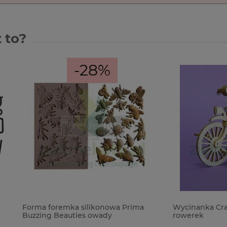
 to?
-28%
remka silikonowa Prima
Wycinanka Crafty Moly 3D Tr
Beauties owady
rowerek