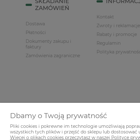
SKŁADANIE
INFORMAC
ZAMÓWIEŃ
Kontakt
Dostawa
Zwroty i reklamacje
Płatności
Rabaty i promocje
Dokumenty zakupu i
Regulamin
faktury
Polityka prywatnoś
Zamówienia zagraniczne
Dbamy o Twoją prywatność
Pliki cookies i pokrewne im technologie umożliwiają popr
wszystkich tych plików i przejść do sklepu lub dostosować u
© 2026 zielonekoty.pl. Wszelkie prawa zastrzeżone.
Więcej o plikach cookies przeczytasz w naszej Polityce pry