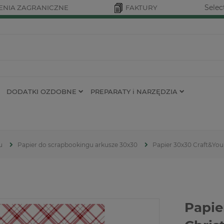
Selec
NIA ZAGRANICZNE
FAKTURY
DODATKI OZDOBNE
PREPARATY i NARZĘDZIA
u
Papier do scrapbookingu arkusze 30x30
Papier 30x30 Craft&You
Papie