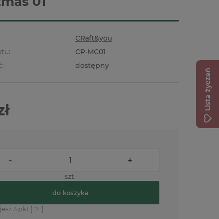
tmas 01
CRaft&you
tu:
CP-MC01
ć:
dostępny
Lista życzeń
zł
-
+
szt.
do koszyka
jesz
3
pkt [
?
]