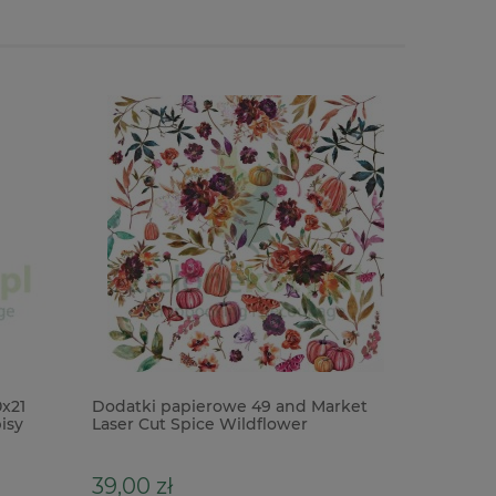
x21
Dodatki papierowe 49 and Market
Dłutko k
isy
Laser Cut Spice Wildflower
39,00 zł
22,00 z