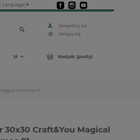
t Language
▼
Zarejestruj się
Zaloguj się
Koszyk:
(pusty)
 Magical Christmas 01
r 30x30 Craft&You Magical