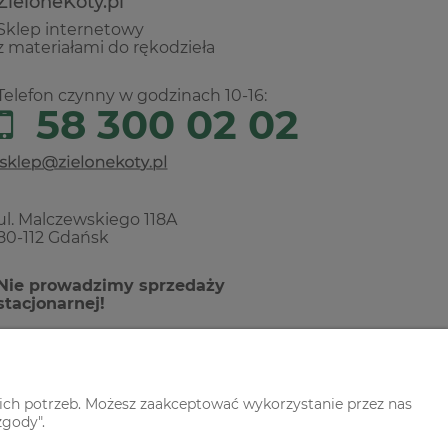
ZieloneKoty.pl
Sklep internetowy
z materiałami do rękodzieła
Telefon czynny w godzinach 10-16:
58 300 02 02
ul. Malczewskiego 118A
80-112 Gdańsk
Nie prowadzimy sprzedaży
stacjonarnej!
ich potrzeb. Możesz zaakceptować wykorzystanie przez nas
zgody".