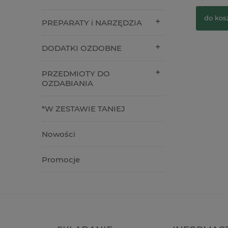
19,90 zł
26,00 zł
Cena regularna:
do kos
PREPARATY i NARZĘDZIA
do koszyka
DODATKI OZDOBNE
PRZEDMIOTY DO
OZDABIANIA
*W ZESTAWIE TANIEJ
Nowości
Promocje