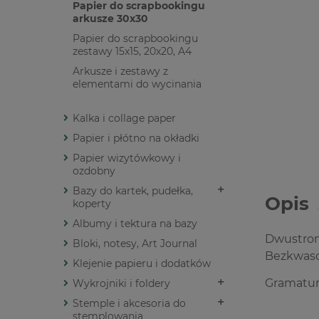
Papier do scrapbookingu
arkusze 30x30
Papier do scrapbookingu
zestawy 15x15, 20x20, A4
Arkusze i zestawy z
elementami do wycinania
Kalka i collage paper
Papier i płótno na okładki
Papier wizytówkowy i
ozdobny
Bazy do kartek, pudełka,
Opis
koperty
Albumy i tektura na bazy
Dwustronn
Bloki, notesy, Art Journal
Bezkwasow
Klejenie papieru i dodatków
Gramatur
Wykrojniki i foldery
Stemple i akcesoria do
stemplowania