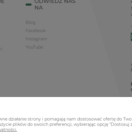
JE
ODWIEDŹ NAS
NA
Blog
Facebook
Instagram
YouTube
ci
awne działanie strony i pomagają nam dostosować ofertę do Two
życie plików do swoich preferencji, wybierając opcję "Dostosuj 
watności.