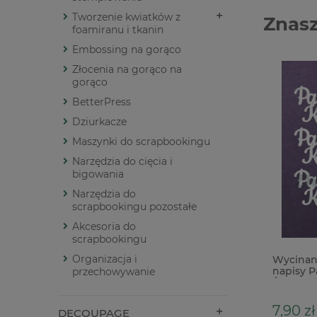
Tworzenie kwiatków z
Znasz
foamiranu i tkanin
Embossing na gorąco
Złocenia na gorąco na
gorąco
BetterPress
Dziurkacze
Maszynki do scrapbookingu
Narzędzia do cięcia i
bigowania
Narzędzia do
scrapbookingu pozostałe
Akcesoria do
scrapbookingu
Organizacja i
Folia do złoceń w rolce Stamperia
Wycinan
srebrna
napisy P
przechowywanie
Św. x
7,90 zł
DECOUPAGE