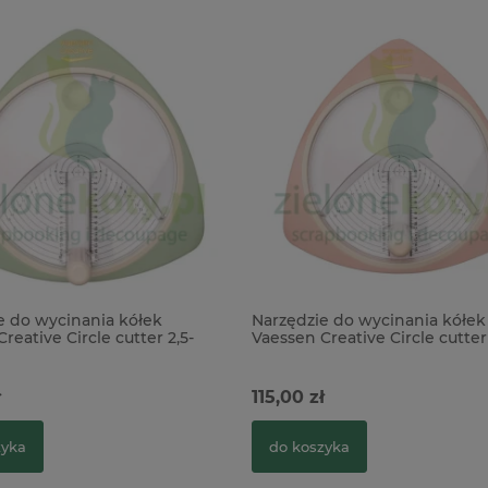
e do wycinania kółek
Narzędzie do wycinania kółek
reative Circle cutter 2,5-
Vaessen Creative Circle cutter 
ętowe
15cm różowe
ł
115,00 zł
zyka
do koszyka