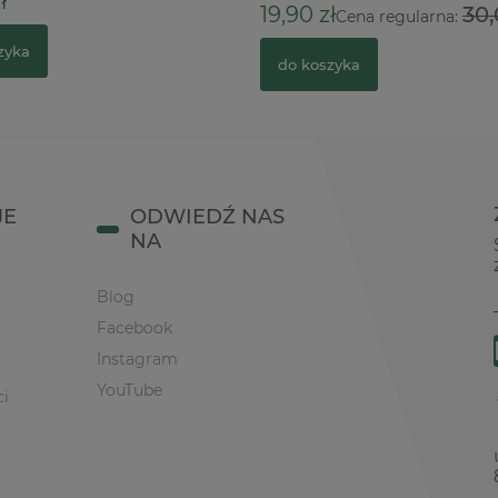
ł
19,90 zł
30,
Cena regularna:
zyka
do koszyka
JE
ODWIEDŹ NAS
NA
Blog
Facebook
Instagram
YouTube
ci