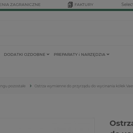
Selec
NIA ZAGRANICZNE
FAKTURY
DODATKI OZDOBNE
PREPARATY i NARZĘDZIA
ingu pozostałe
Ostrza wymienne do przyrządu do wycinania kółek Vae
Ostrz