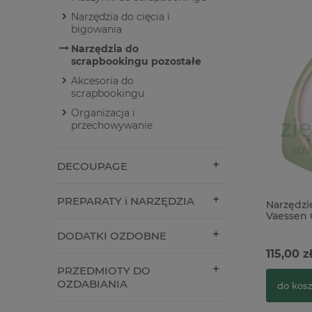
Narzędzia do cięcia i
bigowania
Narzędzia do
scrapbookingu pozostałe
Akcesoria do
scrapbookingu
Organizacja i
przechowywanie
DECOUPAGE
PREPARATY i NARZĘDZIA
Narzędzi
Vaessen C
15cm mi
DODATKI OZDOBNE
115,00 z
PRZEDMIOTY DO
OZDABIANIA
do kos