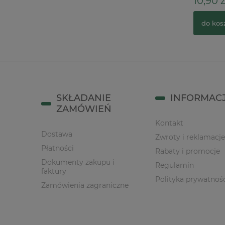
12,90 zł
10,90 z
do koszyka
do kos
SKŁADANIE
INFORMAC
ZAMÓWIEŃ
Kontakt
Dostawa
Zwroty i reklamacje
Płatności
Rabaty i promocje
Dokumenty zakupu i
Regulamin
faktury
Polityka prywatnoś
Zamówienia zagraniczne