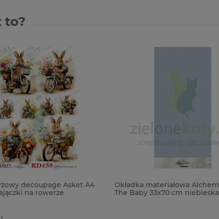
 to?
yżowy decoupage Asket A4
Okładka materiałowa Alchemy
ajączki na rowerze
The Baby 33x70 cm niebieska
kropki