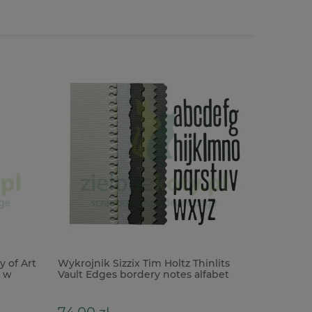
 of Art
Wykrojnik Sizzix Tim Holtz Thinlits
Dodatki 
 w
Vault Edges bordery notes alfabet
Laser Cu
111szt