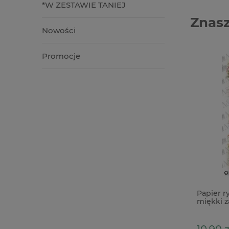
*W ZESTAWIE TANIEJ
Znasz
Nowości
Promocje
Płótno introligatorskie bawełniane
Papier r
samoprzylepne 30x60cm czarne
miękki z