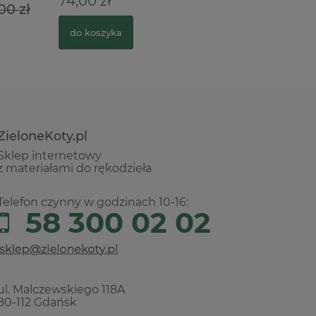
74,00 zł
39,90 z
00 zł
do koszyka
do kosz
ZieloneKoty.pl
Sklep internetowy
z materiałami do rękodzieła
Telefon czynny w godzinach 10-16:
58 300 02 02
ul. Malczewskiego 118A
80-112 Gdańsk