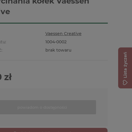
cinania kółek Vaessen
ive
Vaessen Creative
tu:
1004-0002
ć:
brak towaru
Lista życzeń
 zł
powiadom o dostępności