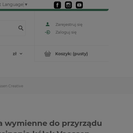
t Language
▼
Zarejestruj się
Zaloguj się
Koszyk:
(pusty)
ssen Creative
a wymienne do przyrządu