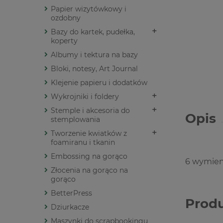
Papier wizytówkowy i
ozdobny
Bazy do kartek, pudełka,
koperty
Albumy i tektura na bazy
Bloki, notesy, Art Journal
Klejenie papieru i dodatków
Wykrojniki i foldery
Stemple i akcesoria do
Opis
stemplowania
Tworzenie kwiatków z
foamiranu i tkanin
Embossing na gorąco
6 wymienn
Złocenia na gorąco na
gorąco
BetterPress
Prod
Dziurkacze
Maszynki do scrapbookingu