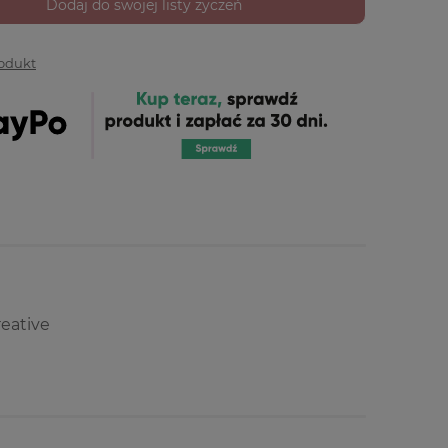
Dodaj do swojej listy życzeń
rodukt
eative