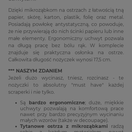
Dzięki mikroząbkom na ostrzach z łatwością tną
papier, skórę, karton, plastik, folię oraz metal.
Posiadają powłokę antystatyczną, co powoduje,
że nie przywierają do nich ścinki papieru lub inne
małe elementy. Ergonomiczny uchwyt pozwala
na długą pracę bez bólu rąk. W komplecie
znajduje się praktyczna osłonka na ostrze.
Całkowita długość nożyczek wynosi 17,5 cm.
*** NASZYM ZDANIEM
Jeżeli dużo wycinasz, tniesz, rozcinasz - te
nożyczki to absolutny "must have" każdej
scraperki i nie tylko.
Są
bardzo ergonomiczne
; duże, miękkie
uchwyty pozwalają na komfortową prace
nawet przy bardzo precyzyjnym wycinaniu
małych wzorów (także w decoupage).
Tytanowe ostrza z mikroząbkami
radzą