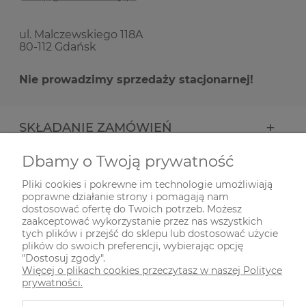
ul. Malczewskiego 118A
80-112 Gdańsk
Nie prowadzimy sprzedaży stacjonarnej!
SKŁADANIE ZAMÓWIEŃ
Dbamy o Twoją prywatność
INFORMACJE
Pliki cookies i pokrewne im technologie umożliwiają
poprawne działanie strony i pomagają nam
ODWIEDŹ NAS NA
dostosować ofertę do Twoich potrzeb. Możesz
zaakceptować wykorzystanie przez nas wszystkich
tych plików i przejść do sklepu lub dostosować użycie
plików do swoich preferencji, wybierając opcję
"Dostosuj zgody".
Więcej o plikach cookies przeczytasz w naszej Polityce
prywatności.