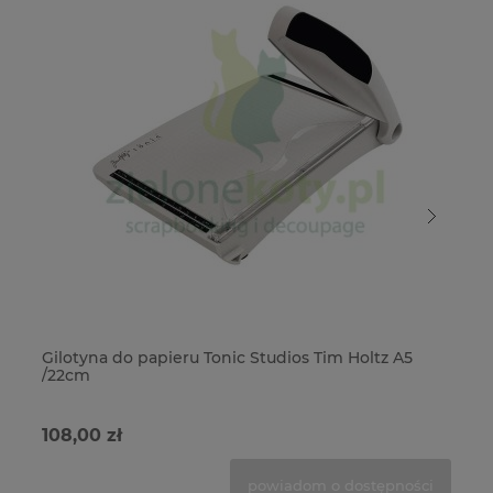
Gilotyna do papieru Tonic Studios Tim Holtz A5
No
/22cm
9,
108,00 zł
69
powiadom o dostępności