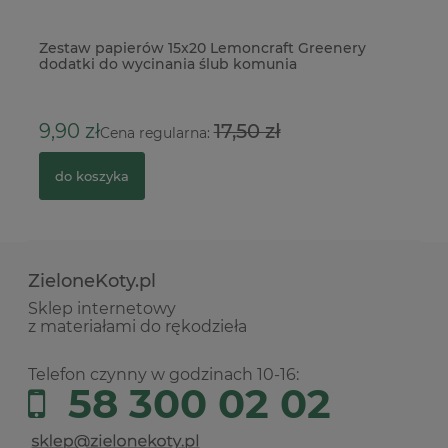
Zestaw papierów 15x20 Lemoncraft Greenery
Dł
dodatki do wycinania ślub komunia
2
9,90 zł
17,50 zł
Cena regularna:
do koszyka
ZieloneKoty.pl
Sklep internetowy
z materiałami do rękodzieła
Telefon czynny w godzinach 10-16:
58 300 02 02