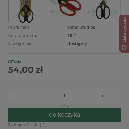
Lista życzeń
Producent:
Tonic Studios
Kod produktu:
T817
Dostępność:
dostępny
CENA:
54,00 zł
-
+
szt.
do koszyka
Zyskujesz
54
pkt [
?
]