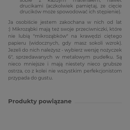
sobie z każdym materiałem, nawet
drucikami (aczkolwiek pamiętaj, ze cięcie
drucików może spowodować ich stępienie).
Ja osobiście jestem zakochana w nich od lat
:) Mikroząbki mają też swoje przeciwniczki, które
nie lubią "mikroząbków" na krawędzi ciętego
papieru (widocznych, gdy masz sokoli wzrok).
Jezeli do nich należysz - wybierz wersję nożyczek
6", sprzedawanych w metalowym pudełku. Są
nieco mniejsze i mają niestety nieco grubsze
ostrza, co z kolei nie wszystkim perfekcjonistom
przypada do gustu.
Produkty powiązane