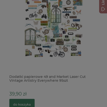
Dodatki papierowe 49 and Market Laser Cut
Pa
Vintage Artistry Everywhere 95szt
21
39,90 zł
4
do koszyka