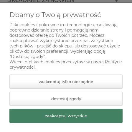
SKŁADANIE ZAMÓWIEŃ
Dbamy o Twoją prywatność
INFORMACJE
Pliki cookies i pokrewne im technologie umożliwiają
poprawne działanie strony i pomagają nam
ODWIEDŹ NAS NA
dostosować ofertę do Twoich potrzeb. Możesz
zaakceptować wykorzystanie przez nas wszystkich
tych plików i przejść do sklepu lub dostosować użycie
plików do swoich preferencji, wybierając opcję
"Dostosuj zgody".
Więcej o plikach cookies przeczytasz w naszej Polityce
prywatności.
zaakceptuj tylko niezbędne
© 2026 zielonekoty.pl. Wszelkie prawa zastrzeżone.
dostosuj zgody
Styl graficzny ShopGadget.pl
Sklep internetowy Shoper
Premium
zaakceptuj wszystkie