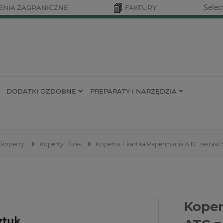
Selec
NIA ZAGRANICZNE
FAKTURY
DODATKI OZDOBNE
PREPARATY i NARZĘDZIA
 koperty
Koperty i folie
Koperta + kartka Papermania ATC zestaw 
Koper