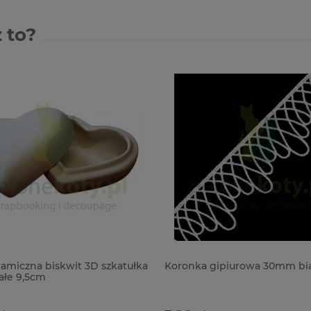
 to?
amiczna biskwit 3D szkatułka
Koronka gipiurowa 30mm bia
łe 9,5cm