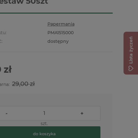
estaw 50szt
Papermania
tu:
PMA1515000
Lista życzeń
ć:
dostępny
 zł
29,00 zł
arna:
-
+
szt.
do koszyka