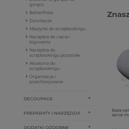
gorąco
Znasz
BetterPress
Dziurkacze
Maszynki do scrapbookingu
Narzędzia do cięcia i
bigowania
Narzędzia do
scrapbookingu pozostałe
Akcesoria do
scrapbookingu
Organizacja i
przechowywanie
DECOUPAGE
Pudełko exploding box 10cm ecru
Baza cer
PREPARATY i NARZĘDZIA
serce ma
DODATKI OZDOBNE