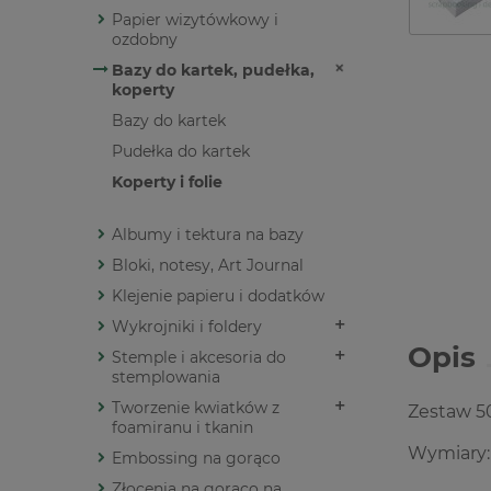
Papier wizytówkowy i
ozdobny
Bazy do kartek, pudełka,
koperty
Bazy do kartek
Pudełka do kartek
Koperty i folie
Albumy i tektura na bazy
Bloki, notesy, Art Journal
Klejenie papieru i dodatków
Wykrojniki i foldery
Opis
Stemple i akcesoria do
stemplowania
Tworzenie kwiatków z
Zestaw 50
foamiranu i tkanin
Wymiary:
Embossing na gorąco
Złocenia na gorąco na