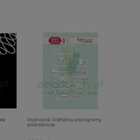
ła
Wykrojnik Craft&You piktogramy
Dodatki 
podróżnicze
Laser Cut
95szt