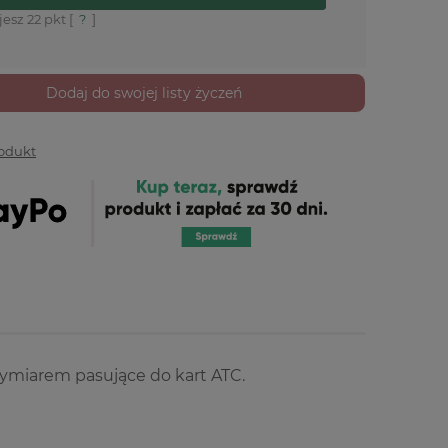
jesz
22
pkt [
?
]
Dodaj do swojej listy życzeń
rodukt
ymiarem pasujące do kart ATC.