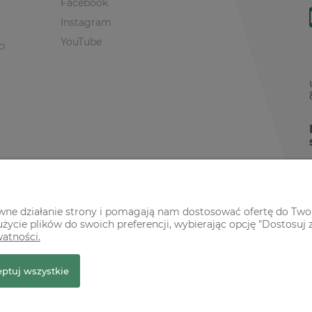
Facebook
Instagram
YouTube
ci
awne działanie strony i pomagają nam dostosować ofertę do Two
życie plików do swoich preferencji, wybierając opcję "Dostosuj 
watności.
r Premium
ptuj wszystkie