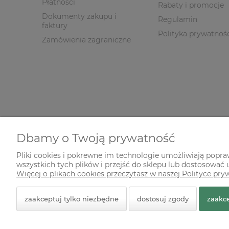
Płatności
Rabaty i promocje
Dokumenty zakupu i
Regulamin
faktury
Polityka prywatnoś
Zamówienia zagraniczne
Dbamy o Twoją prywatność
Pliki cookies i pokrewne im technologie umożliwiają popr
wszystkich tych plików i przejść do sklepu lub dostosować u
© 2026 zielonekoty.pl. Wszelkie prawa zastrzeżone.
Więcej o plikach cookies przeczytasz w naszej Polityce pry
Styl graficzny ShopGadget.pl
Sklep internetowy Shope
zaakceptuj tylko niezbędne
dostosuj zgody
zaakce