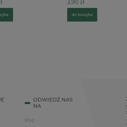
ł
3,90 zł
zyka
do koszyka
JE
ODWIEDŹ NAS
NA
Blog