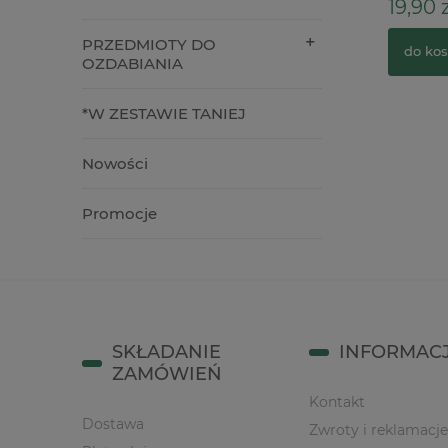
4,90 zł
19,90 z
PRZEDMIOTY DO
do koszyka
do kos
OZDABIANIA
*W ZESTAWIE TANIEJ
Nowości
Promocje
SKŁADANIE
INFORMAC
ZAMÓWIEŃ
Kontakt
Dostawa
Zwroty i reklamacje