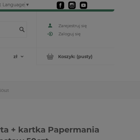
t Language
▼
Zarejestruj się
Zaloguj się
Koszyk:
(pusty)
50szt
ta + kartka Papermania