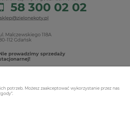
58 300 02 02
ul. Malczewskiego 118A
80-112 Gdańsk
Nie prowadzimy sprzedaży
stacjonarnej!
ich potrzeb. Możesz zaakceptować wykorzystanie przez nas
zgody".