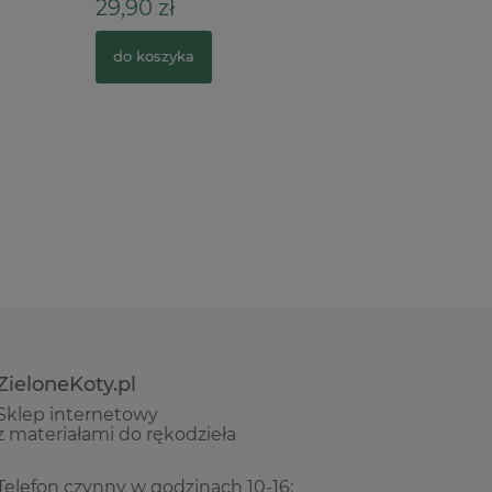
29,90 zł
39,90 z
do koszyka
do kosz
ZieloneKoty.pl
Sklep internetowy
z materiałami do rękodzieła
Telefon czynny w godzinach 10-16: