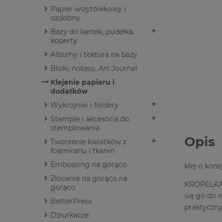
Papier wizytówkowy i
ozdobny
Bazy do kartek, pudełka,
koperty
Albumy i tektura na bazy
Bloki, notesy, Art Journal
Klejenie papieru i
dodatków
Wykrojniki i foldery
Stemple i akcesoria do
stemplowania
Opis
Tworzenie kwiatków z
foamiranu i tkanin
Embossing na gorąco
klej o kon
Złocenia na gorąco na
KROPELKA® 
gorąco
się go do 
BetterPress
praktyczny
Dziurkacze