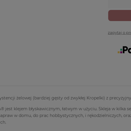
zapytaj o p
systencji żelowej (bardziej gęsty od zwykłej Kropelki) z precyzy
jest klejem błyskawicznym, łatwym w użyciu. Skleja w kilka s
napraw w domu, do prac hobbystycznych, i rękodzielniczych, ora
ch.