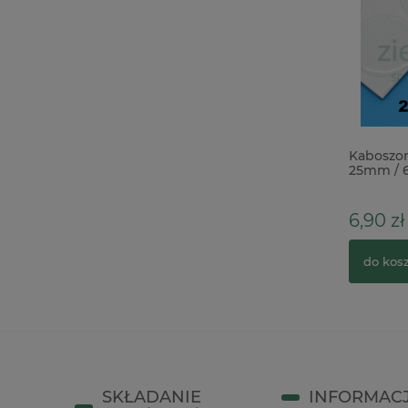
Wykrojnik Sizzix Tim Holtz Thinlits
Kaboszo
Vault Industrial rury, tryby
25mm / 6
6,90 zł
49,00 zł
74,00 zł
Cena regularna:
do kos
do koszyka
SKŁADANIE
INFORMAC