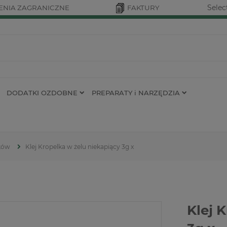
Selec
NIA ZAGRANICZNE
FAKTURY
DODATKI OZDOBNE
PREPARATY i NARZĘDZIA
tków
Klej Kropelka w żelu niekapiący 3g x
Klej 