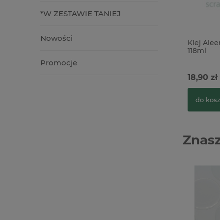
*W ZESTAWIE TANIEJ
Nowości
Klej Ale
118ml
Promocje
18,90 zł
do kos
Znasz