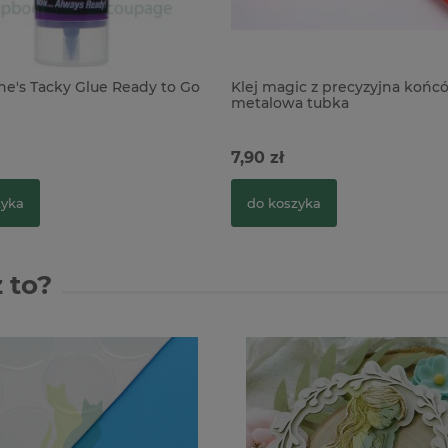
ene's Tacky Glue Ready to Go
Klej magic z precyzyjna końc
metalowa tubka
7,90 zł
zyka
do koszyka
 to?