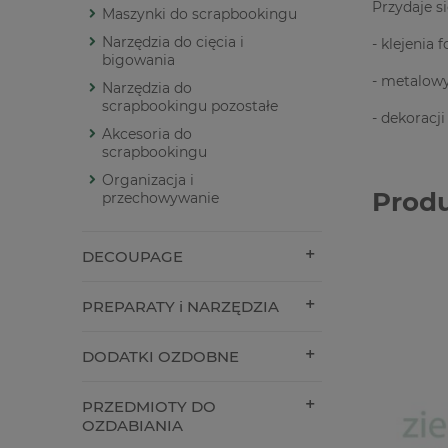
Przydaje si
Maszynki do scrapbookingu
Narzędzia do cięcia i
- klejenia 
bigowania
- metalow
Narzędzia do
scrapbookingu pozostałe
- dekoracj
Akcesoria do
scrapbookingu
Organizacja i
Prod
przechowywanie
DECOUPAGE
PREPARATY i NARZĘDZIA
DODATKI OZDOBNE
PRZEDMIOTY DO
OZDABIANIA