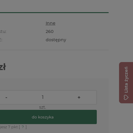
Inne
tu:
260
ć:
dostępny
zł
Lista życzeń
-
+
szt.
do koszyka
jesz
7
pkt [
?
]