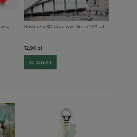
ówką
Kosteczki 3D duże wys. 3mm 240 szt
Metalowa
/ 5szt do 
12,90 zł
2,90 zł
do koszyka
do kosz