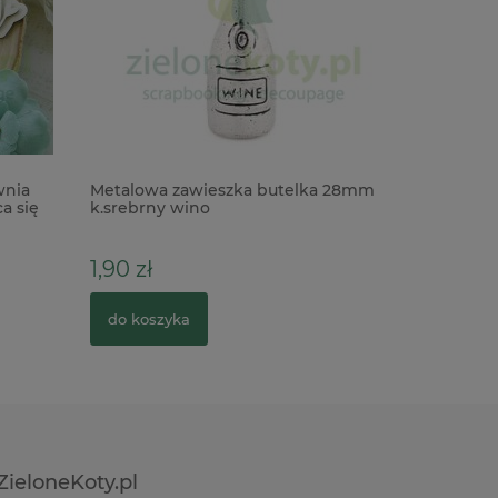
wnia
Metalowa zawieszka butelka 28mm
Wycinank
a się
k.srebrny wino
11cm x
1,90 zł
10,90 zł
do koszyka
do kosz
ZieloneKoty.pl