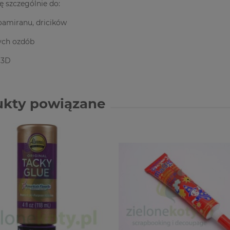
ę szczególnie do:
foamiranu, dricików
ych ozdób
i 3D
ukty powiązane