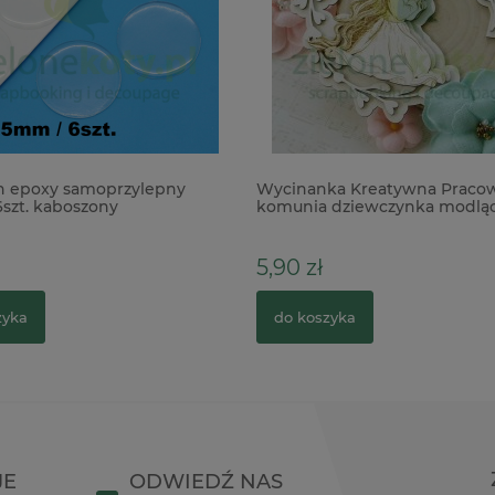
n epoxy samoprzylepny
Wycinanka Kreatywna Praco
szt. kaboszony
komunia dziewczynka modląc
warstwowa
5,90 zł
zyka
do koszyka
JE
ODWIEDŹ NAS