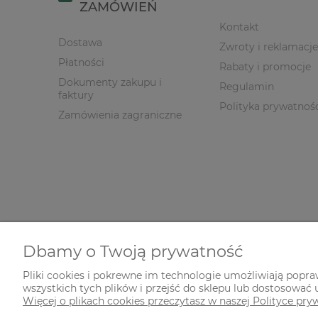
ZAMÓWIEŃ
Kontakt
Dostawa
Zwroty i reklamacje
Płatności
Rabaty i promocje
Dokumenty zakupu i
Regulamin
faktury
Polityka prywatnoś
Zamówienia zagraniczne
Dbamy o Twoją prywatność
Pliki cookies i pokrewne im technologie umożliwiają popr
wszystkich tych plików i przejść do sklepu lub dostosować u
© 2026 zielonekoty.pl. Wszelkie prawa zastrzeżone.
Więcej o plikach cookies przeczytasz w naszej Polityce pry
Styl graficzny ShopGadget.pl
Sklep internetowy Shope