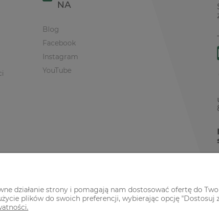
NA
Blog
Facebook
Instagram
YouTube
ci
awne działanie strony i pomagają nam dostosować ofertę do Two
życie plików do swoich preferencji, wybierając opcję "Dostosuj 
watności.
r Premium