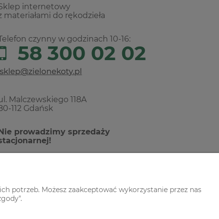
Sklep internetowy
z materiałami do rękodzieła
Telefon czynny w godzinach 10-16:
58 300 02 02
ul. Malczewskiego 118A
80-112 Gdańsk
Nie prowadzimy sprzedaży
stacjonarnej!
ich potrzeb. Możesz zaakceptować wykorzystanie przez nas
zgody".